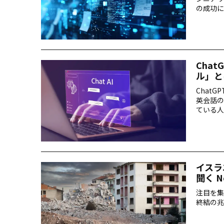
の成功に
事では、
適化する
Cha
ル」と
Chat
英会話の
ている人
棒」とし
さんに教
イスラ
聞く N
注目を集
終結の兆