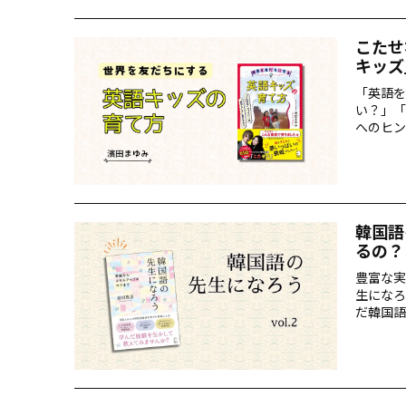
こたせ
キッズ
「英語を
い？」「
へのヒン
育て方』
では、発
韓国語
るの？
豊富な実
生になろ
だ韓国語
見”いた