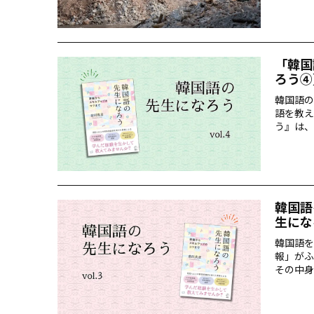
「韓国
ろう④
韓国語の
語を教え
う』は、
が詰まっ
実の巻末
韓国語
生にな
韓国語を
報」がふ
その中身
つ「教え