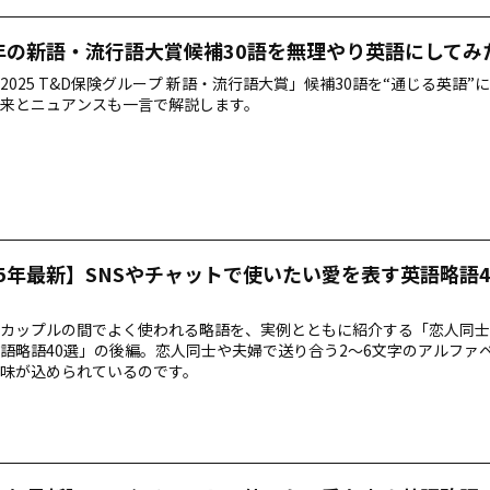
5年の新語・流行語大賞候補30語を無理やり英語にしてみ
2025 T&D保険グループ 新語・流行語大賞」候補30語を“通じる英語”
来とニュアンスも一言で解説します。
25年最新】SNSやチャットで使いたい愛を表す英語略語4
カップルの間でよく使われる略語を、実例とともに紹介する「恋人同士
語略語40選」の後編。恋人同士や夫婦で送り合う2～6文字のアルファ
味が込められているのです。