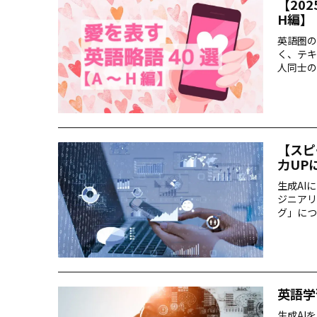
【20
H編】
英語圏の
く、テキ
人同士の
回に分け
【スピ
力UP
生成AI
ジニアリ
グ」につ
動画付き
行う様子
英語学
生成AI