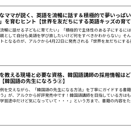
なママが説く、英語を流暢に話す＆積極的で夢いっぱい
」を育むヒント【世界を友だちにする英語キッズの育て
流暢に話せる子どもに育てたい」「積極的で主体性のある子にするには
親として自分も英語を学び直したいけど何をすべきかわからない」――そ
トとなるのが、アルクから4月22日に発売される『世界を友だちにする
です。著者は、大人気YouTuber「こたせな」兄妹の母・濱田まゆみさ
売を記念して本書の中身を特別にご紹介します！
を教える現場と必要な資格、韓国語講師の採用情報はど
【韓国語の先生になろう②】
例を交えながら、「韓国語の先生になる方法」を丁寧にガイドする書籍
う』が、アルクから好評発売中です！韓国語講師を目指している方はも
学習途中だけど気になっていて・・・」という方まで、書籍の内容をた
だける記事をお届けします。