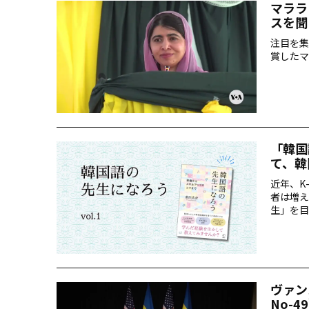
マララ
スを聞く
注目を集
賞したマ
「韓国
て、韓
近年、K
者は増え
生」を目
役立つ情
ヴァン
No-4