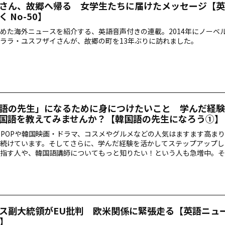
さん、故郷へ帰る 女学生たちに届けたメッセージ【英
 No-50】
めた海外ニュースを紹介する、英語音声付きの連載。2014年にノーベ
ララ・ユスフザイさんが、故郷の町を13年ぶりに訪れました。
語の先生」になるために身につけたいこと 学んだ経験
国語を教えてみませんか？【韓国語の先生になろう①】
-POPや韓国映画・ドラマ、コスメやグルメなどの人気はますます高ま
続けています。そしてさらに、学んだ経験を活かしてステップアップし
指す人や、韓国語講師についてもっと知りたい！という人も急増中。そ
報満載、アルクの新刊『韓国語の先生になろう』についてご紹介します
ス副大統領がEU批判 欧米関係に緊張走る【英語ニュ
9】