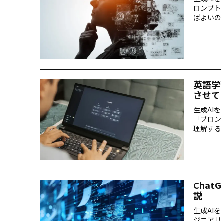
ロンプト
ばよいの
英語学
させて
生成AI
「プロン
理解する
語が、生
Cha
説
生成AI
ジニアリ