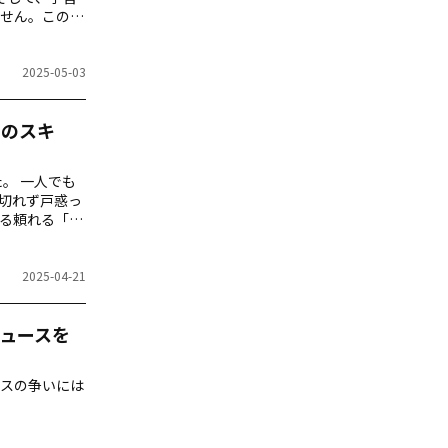
せん。この記
習プロセスを最
2025-05-03
つのスキ
でも
切れず戸惑っ
れる頼れる「相
研究者・山田優
2025-04-21
ュースを
スの争いには