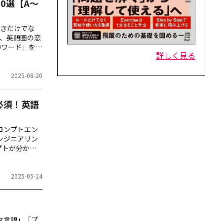
0選【A～
きだけでな
、英語圏の恋
ワード」を2
詳しく見る
2025-08-20
必須！英語
ロンプトエン
ンジニアリン
プトが分かる
キング練習をを
2025-05-14
タ言語」「プ