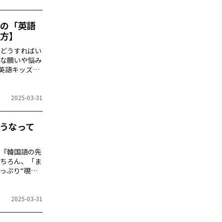
の「英語
方】
どうすればい
んな願いや悩み
英語キッズの
ん。この記事
2025-03-31
うなって
『韓国語の先
ちろん、「ま
っぷり“覗き
2025-03-31