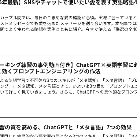
25年最新】SNSやチャットで使いたい愛を表す英語略語4
カップル間では、毎日のこまめな愛の確認が必須。実際に会っていると
ストメッセージでも愛を込めたメッセージを送り合います。本記事では
間でよく使われる略語を実例とともに紹介。今すぐ使える「厳選の全40
てお届けします。
ーキング練習の事例動画付き】ChatGPT×英語学習に
に効くプロンプトエンジニアリングの作法
による英語学習で不可欠な3つのスキルが「メタ認知」「メタ言語」「プ
ング」。メタ認知、メタ言語ときて、いよいよ3つ目の「プロンプトエ
いて詳しく見ていきましょう。さらに、ChatGPTへの具体的なプロン
！『ChatGPT英語学習術』著者・山田 優先生が実際に英語のスピー
は必見です。
習の質を高める、ChatGPTと「メタ言語」7つの効果
を活用した効果的な英語学習の要となる3つのスキル、「メタ認知」「メ