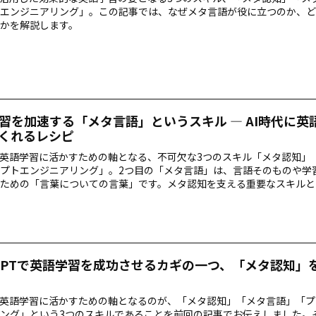
エンジニアリング」。この記事では、なぜメタ言語が役に立つのか、ど
かを解説します。
習を加速する「メタ言語」というスキル ― AI時代に英
くれるレシピ
を英語学習に活かすための軸となる、不可欠な3つのスキル「メタ認知」
プトエンジニアリング」。2つ目の「メタ言語」は、言語そのものや学
ための「言葉についての言葉」です。メタ認知を支える重要なスキルと
成AIとの効果的な対話をどのように実現するか解説します。
tGPTで英語学習を成功させるカギの一つ、「メタ認知」
を英語学習に活かすための軸となるのが、「メタ認知」「メタ言語」「
ング」という3つのスキルであることを前回の記事でお伝えしました。