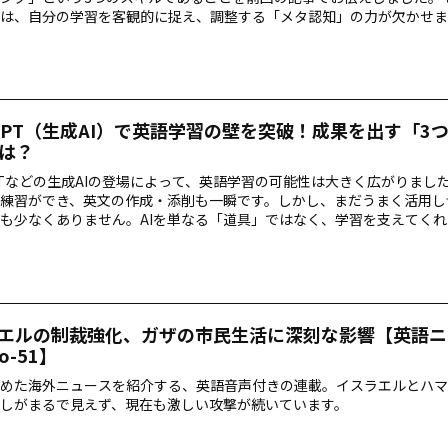
は、自分の学習を客観的に捉え、調整する「メタ認知」の力が欠かせま
メタ認知を知識と活動の観点から詳しく解説し、生成AIを活用して学
方法を紹介します。
tGPT（生成AI）で英語学習の壁を突破！成果を出す「3
は？
GPTなどの生成AIの登場によって、英語学習の可能性は大きく広がりました。 一人
練習ができ、英文の作成・添削も一瞬です。しかし、まだうまく活用し
も少なくありません。AIを単なる「道具」ではなく、学習を支えてく
て使いこなすために欠かせないポイントを、 AIと英語を知り尽くした
えていただきます。
エルの制裁強化、ガザの市民生活に深刻な影響【英語ニ
o-51】
めた海外ニュースを紹介する、英語音声付きの連載。イスラエルとハマ
しがまるで見えず、現在も激しい攻撃が続いています。