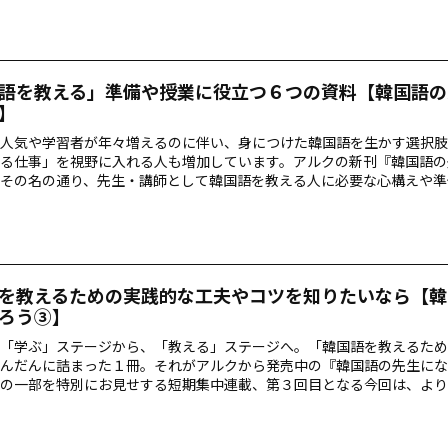
語を教える」準備や授業に役立つ６つの資料【韓国語の
】
人気や学習者が年々増えるのに伴い、身につけた韓国語を生かす選択肢
る仕事」を視野に入れる人も増加しています。アルクの新刊『韓国語の
その名の通り、先生・講師として韓国語を教える人に必要な心構えや準
た１冊です。短期集中連載で特別に本書の内容をお届けする最終回、こ
付録についてご紹介します！
を教えるための実践的な工夫やコツを知りたいなら【韓
ろう③】
「学ぶ」ステージから、「教える」ステージへ――。「韓国語を教えるた
んだんに詰まった１冊。それがアルクから発売中の『韓国語の先生にな
の一部を特別にお見せする短期集中連載、第３回目となる今回は、より
るための工夫やコツ」をお届けします！