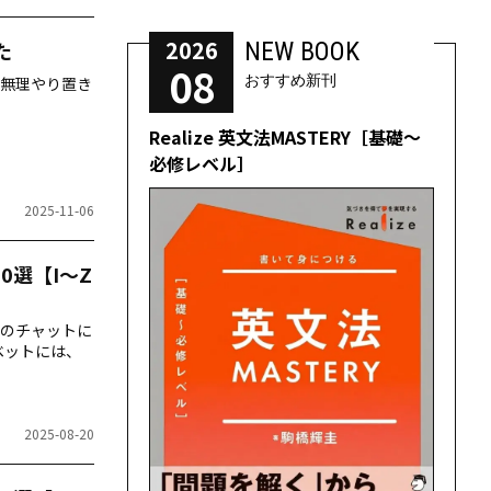
2026
NEW BOOK
た
08
おすすめ新刊
に無理やり置き
Realize 英文法MASTERY［基礎～
必修レベル］
2025-11-06
0選【I～Z
のチャットに
ベットには、
2025-08-20