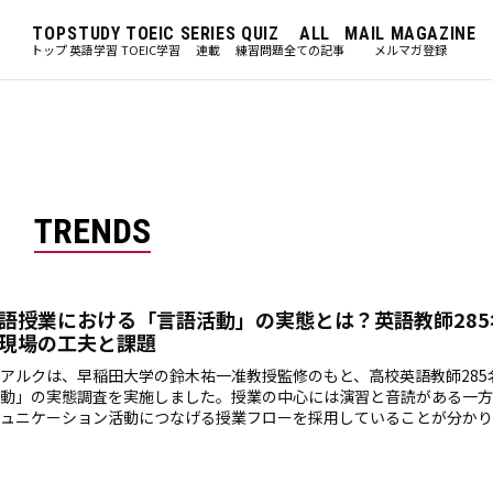
TOP
STUDY
TOEIC
SERIES
QUIZ
ALL
MAIL MAGAZINE
トップ
英語学習
TOEIC学習
連載
練習問題
全ての記事
メルマガ登録
TRENDS
語授業における「言語活動」の実態とは？英語教師285
現場の工夫と課題
アルクは、早稲田大学の鈴木祐一准教授監修のもと、高校英語教師285
動」の実態調査を実施しました。授業の中心には演習と音読がある一方
ュニケーション活動につなげる授業フローを採用していることが分かり