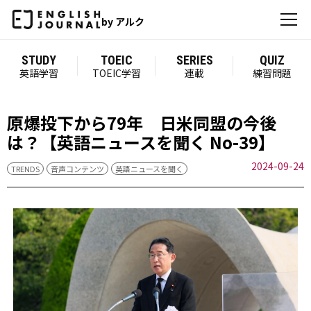
by アルク
STUDY
TOEIC
SERIES
QUIZ
英語学習
TOEIC学習
連載
練習問題
原爆投下から79年 日米同盟の今後
は？【英語ニュースを聞く No-39】
2024-09-24
TRENDS
音声コンテンツ
英語ニュースを聞く