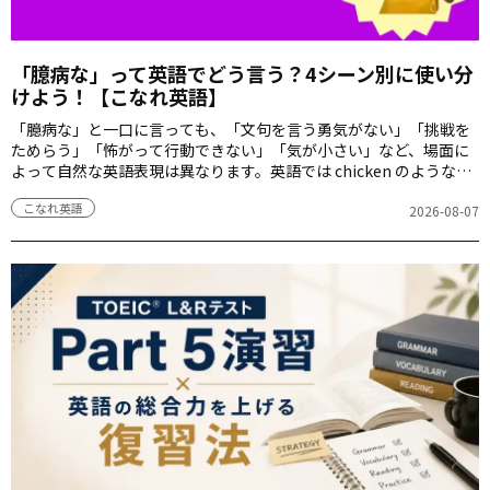
「臆病な」って英語でどう言う？4シーン別に使い分
けよう！【こなれ英語】
「臆病な」と一口に言っても、「文句を言う勇気がない」「挑戦を
ためらう」「怖がって行動できない」「気が小さい」など、場面に
よって自然な英語表現は異なります。英語では chicken のようなカ
ジュアルな言い方から、cowardly や timid のようなフォーマルな表
こなれ英語
現まで、状況によって使い分けるのがポイントです。今回は、「臆
2026-08-07
病な」を表す英語表現を4シーン別に紹介します。