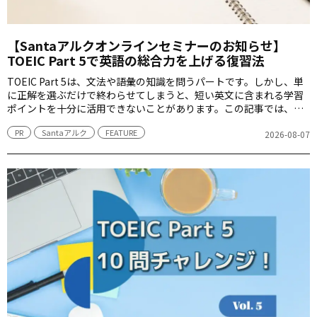
【Santaアルクオンラインセミナーのお知らせ】
TOEIC Part 5で英語の総合力を上げる復習法
TOEIC Part 5は、文法や語彙の知識を問うパートです。しかし、単
に正解を選ぶだけで終わらせてしまうと、短い英文に含まれる学習
ポイントを十分に活用できないことがあります。この記事では、
Part 5を英語力アップにつなげるための学習素材として扱った、
PR
Santaアルク
FEATURE
Santaアルクのオンラインセミナーをご紹介します。セミナーの講
2026-08-07
師は「猛牛チャンネル」でおなじみの猛牛先生（加藤草平）が務め
ています。8月8日には見逃し配信を予定していますので、お見逃し
なく。