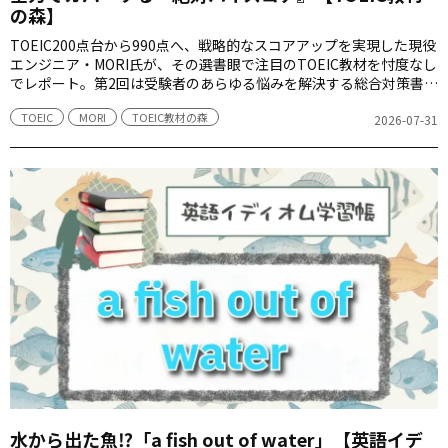
の森】
TOEIC200点台から990点へ、戦略的なスコアアップを実現した現役
エンジニア・MORI氏が、その選書眼で注目のTOEIC教材を忖度なし
でレポート。第2回は受験者のあらゆる悩みを解決する総合対策書、
『TOEIC(R) L&R TEST 総合対策特急 絶対ハイスコア』を取り上
TOEIC
MORI
TOEIC教材の森
げます。
2026-07-31
水から出た魚⁉「a fish out of water」【英語イデ