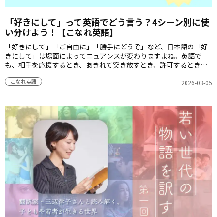
「好きにして」って英語でどう言う？4シーン別に使
い分けよう！【こなれ英語】
「好きにして」「ご自由に」「勝手にどうぞ」など、日本語の「好
きにして」は場面によってニュアンスが変わりますよね。英語で
も、相手を応援するとき、あきれて突き放すとき、許可するときな
ど、状況によって自然な表現はさまざまです。今回は日常会話や
こなれ英語
SNSでよく使われる「好きにして」を表す英語表現を4シーン別に紹
2026-08-05
介します。