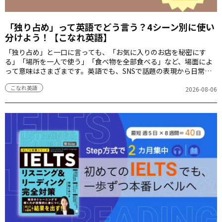
「独り占め」って英語でどう言う？4シーン別に使い
分けよう！【こなれ英語】
「独り占め」と一口に言っても、「お気に入りのお店を秘密にす
る」「場所を一人で使う」「食べ物を全部食べる」など、場面によ
って意味はさまざまです。英語でも、SNSで話題の表現から日常会
話でよく使うフレーズまで、シーンによって自然な言い方が変わり
こなれ英語
ます。今回は、「独り占め」を表す英語表現を4シーン別に紹介しま
2026-08-06
す。