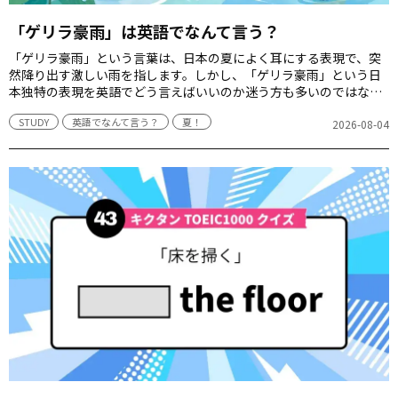
「ゲリラ豪雨」は英語でなんて言う？
「ゲリラ豪雨」という言葉は、日本の夏によく耳にする表現で、突
然降り出す激しい雨を指します。しかし、「ゲリラ豪雨」という日
本独特の表現を英語でどう言えばいいのか迷う方も多いのではない
でしょうか？本記事では、ニュースサイトでもよく使われている英
STUDY
英語でなんて言う？
夏！
語表現を中心に、「ゲリラ豪雨」の伝え方を紹介します。
2026-08-04