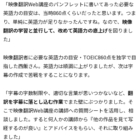
「映像翻訳Web講座のパンフレットに書いてあった必要な
英語力の目安は、当時860点くらいだったと思います。つま
り、単純に英語力が足りなかったんですね。なので、
映像
翻訳の学習と並行して、改めて英語力の底上げ
を図りまし
た」
映像
翻訳
者に必要な英語力の目安・TOEIC860点を独学で目
指した西飯さん。英語力は順調に上がりましたが、次は字
幕の作成で苦戦をすることになります。
「字幕の字数制限や、適切な言葉が思いつかないなど、
翻
訳を字幕に落とし込む作業
でまた壁にぶつかりました。そ
こで映像翻訳Web講座の講師への質問シートを活用し、相
談しました。すると何人かの講師から『他の作品を見て写
経するのが良い』とアドバイスをもらい、それに取り組み
ました」