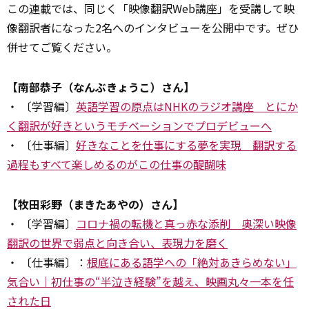
この
連載
では、同じく「映像翻訳Web講座」を受講して映
像翻訳者になった2名へのインタビューを公開中です。ぜひ
併せてご覧ください。
【南部恭子（なんぶきょうこ）さん】
・ 〔学習編〕
英語学習の原点はNHKのラジオ講座 とにか
く翻訳が好きというモチベーションでプロデビューへ
・ 〔仕事編〕
好きなことを仕事にする夢を実現 翻訳する
過程もすべて楽しめるのがこの仕事の醍醐味
【牧田彩野（まきたあやの）さん】
・ 〔学習編〕
コロナ禍の転機と真っ赤な添削 奥深い映像
翻訳の世界で弱点と向き合い、表現力を磨く
・ 〔仕事編〕：
根底にある語学への「絶対あきらめない」
気合い｜初仕事の“半泣き経験”を越え、映画丸々一本を任
された日