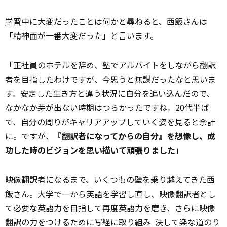
学習
中に大変だったことは何かと尋ねると、西飯さんは
「精神面が一番大変だった」と言います。
「正社員のホテルを辞め、塾でアルバイトをしながら翻訳
者を目指したわけですが、今思うと無謀だったなと思いま
す。安定した生き方と違う状況に自分を追い込んだので、
なかなか芽が出ない時期はつらかったですね。20代半ば
で、自分の周りがキャリアアップしていく姿を見ると余計
に。ですが、
『翻訳者になってからの自分』を想像し、成
功した時のビジョンを思い描いて頑張りました
」
映像翻訳者になるまで、いくつもの壁を乗り越えてきた西
飯さん。大学で一から英語を学習し直し、映像翻訳者とし
て必要な英語力を目指して再度英語力を磨き、さらに映像
翻訳の力をつけるために写経に取り組み ―― 決して楽な道のり