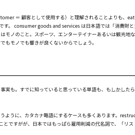
 a customer ＝ 顧客として使用する）と理解されることよりも、eat 
onsumer goods and services は日本語では「消費財と
s はモノのこと。スポーツ、エンターテイナーあるいは観光地
財でもモノでも響きが良くないからでしょう。
う事実も。すでに知っていると思っている単語も、も
しかし
たら
デフレというように、カタカナ略語にするケースも多くあります。restruct
構築のことですがが、日本ではもっぱら雇用削減の
代名詞
で、「リス