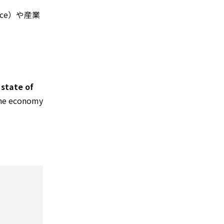
ce）や産業
。
 state of
 economy