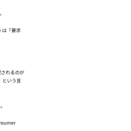
。
fe は「要求
」と訳されるのが
者）という言
ね。
sumer