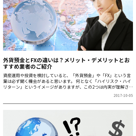
外貨預金とFXの違いは？メリット・デメリットとお
すすめ業者のご紹介
資産運用や投資を検討していると、「外貨預金」や「FX」という言
葉は必ず聞く機会があると思います。 何となく「ハイリスク・ハイ
リターン」というイメージがありますが、この2つは内実が理解され
ずにイメージだけで論じられる傾向があります。外貨預金やFXがど
2017-10-05
ういったメカニズムでリターンを得られるのか、「ハイリスク」と
はどういった意味なのでしょうか。 今回の記事では、外貨預金やFX
について冷静にメリットやデメリット、注意点をご説明します。 確
かに、リターンがある分リスクもあるのが外貨預金・FXです。知識
をしっかり身につけてから行動に移すようにしましょう。これらの
金融商品に過大な期待や過剰な嫌悪感を抱くこと…