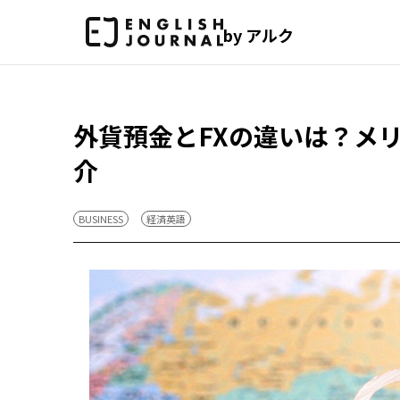
by アルク
外貨預金とFXの違いは？メ
介
BUSINESS
経済英語