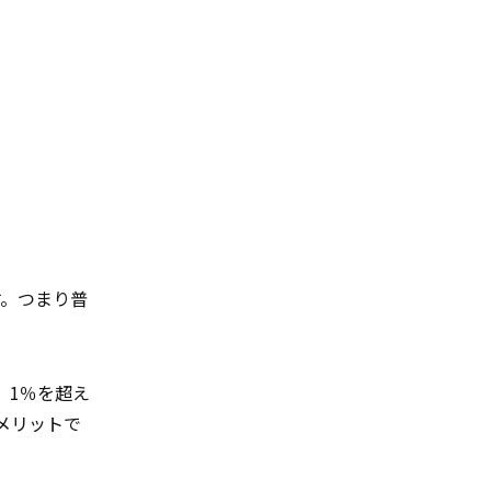
す。つまり普
。1％を超え
メリットで