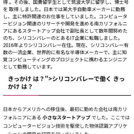
得
。その後、国費留学生として筑波大学に留学し、博士号
を
取得
しました。日本では某大手自動車メーカーに勤務
し、主に特許関連のお仕事をしていました。コンピュータ
ービジョン関連のリサーチや開発を進める南カリフォルニ
アにあるスタートアップ会社で副社長として数年間努めた
のち、シリコンバレーのとあるIT企業に転職しました。
2016年よりシリコンバレー在住。現在、シリコンバレー有
数の一流企業、世界的に有名な半導体メーカーで、主に知
覚コンピューティングのプロジェクトに携わるエンジニア
として勤務しています。
きっかけ は？">シリコンバレーで働く
きっ
かけ
は？
日本からアメリカへの移住後、最初に勤めた会社は南カリ
フォルニアにある
小さなスタートアップ
でした。ここでは
コンピュータービジョン技術を駆使した物体認識アプリケ