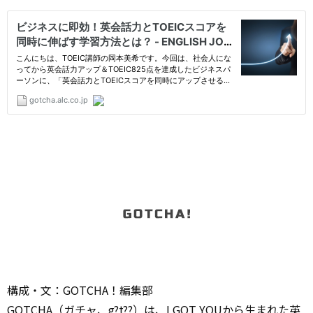
構成・文：GOTCHA！編集部
GOTCHA（ガチャ、g?t??）は、I GOT YOUから生まれた英