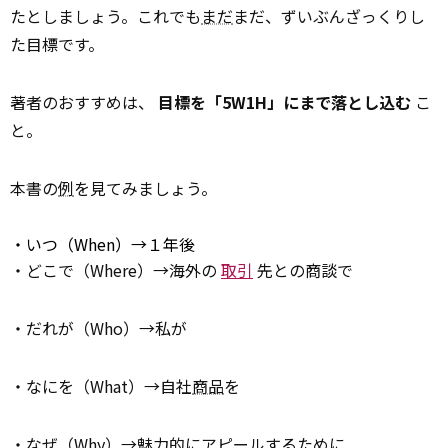
たとしましょう。これでも
まだ
まだ、ずいぶんざっくりし
た目標です。
著者のおすすめは、
目標を「5W1H」にまで落とし込む
こ
と。
本書の
例
を見てみましょう。
・いつ（When）→１年後
・どこで（Where）→海外の
取引
先との商談で
・だれが（Who）→私が
・なにを（What）→自社
商品
を
・なぜ（Why）→
魅力
的にアピールするために