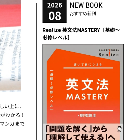
2026
NEW BOOK
08
おすすめ新刊
Realize 英文法MASTERY［基礎～
必修レベル］
しい上に、
ジがわかる！
のマンガまで