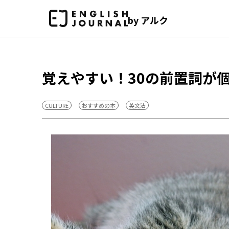
by アルク
覚えやすい！30の前置詞が
CULTURE
おすすめの本
英文法