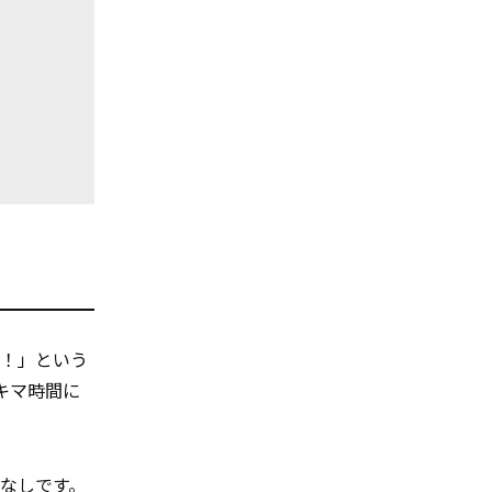
！」という
キマ時間に
なしです。