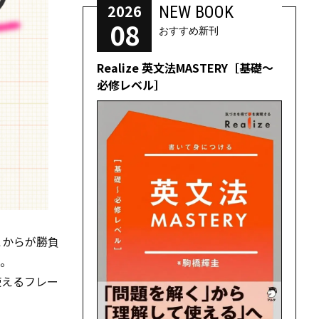
2026
NEW BOOK
08
おすすめ新刊
Realize 英文法MASTERY［基礎～
必修レベル］
こからが勝負
か。
使えるフレー