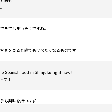
there.
な。
ができてしまいそうですね。
の写真を見ると
誰でも
食べたくなるものです。
me Spanish food in Shinjuku
right
now!
～す！
相手も興味を持つはず！