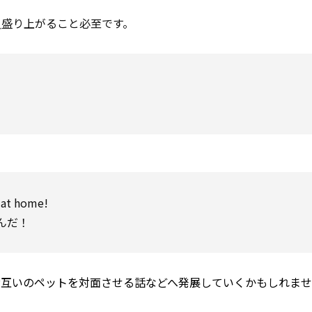
り
盛り上がること必至です。
s at home!
んだ！
お互いのペットを対面させる話などへ発展していくかもしれま