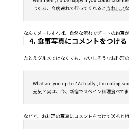
Well
then
, I'd be happy if you could
take
me 
じゃあ、今度連れて行ってくれると
うれしい
なんてメールすれば、自然な流れでデートの約束
4. 食事写真にコメントをつける
たとえグルメではなくても、おいしそうなお料理
What are you
up to
?
Actually
, I'm eating so
元気
？実は、今、新宿でスペイン料理食べてま
などど、お料理の写真にコメントをつけて送ると