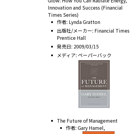
Glow: How You Can Radiate Energy,
Innovation
and
Success (Financial
Times Series)
作者:
Lynda Gratton
出版社/メーカー:
Financial Times
Prentice Hall
発売日:
2009/03/15
メディア:
ペーパーバック
The Future of Management
作者:
Gary Hamel
,