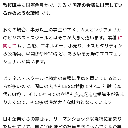
教授陣共に国際色豊かで、まるで
国連の会議に出席してい
るかのような環境
です。
多くの場合、半分以上の学生がアメリカ人というアメリカ
のビジネス・スクールとはそこが大きく違います。業種
に
関して
は、金融、エネルギー、小売り、ホスピタリティか
ら公務員、軍関係やNGOなど、あらゆる分野のプロフェッ
ショナルが集います。
ビジネス・スクールは特定の業種に重点を置いているとこ
ろが多いので、間口の広さもLBSの特徴ですね。年齢（20
代?70代）、そして社内での立場も
さまざまな
受講生が集ま
りますので、その多様性が大きな魅力となっています。
日本
企業
からの需要は、リーマンショック以降特に高まり
を見せていて、年に10名ほどの社員を送り込んでくる企業