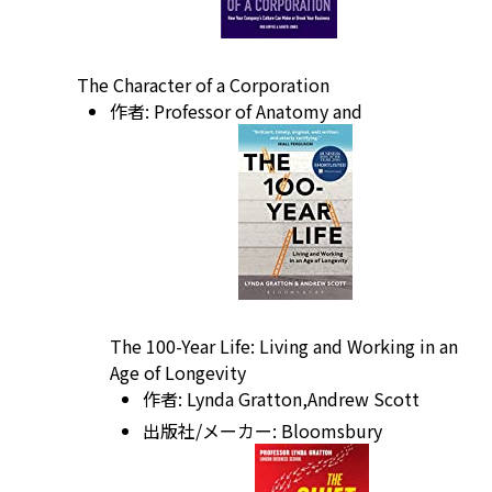
The Character of a Corporation
作者:
Professor of Anatomy and
The 100-Year Life: Living and Working in an
Age of Longevity
作者:
Lynda Gratton
,Andrew
Scott
出版社/メーカー:
Bloomsbury