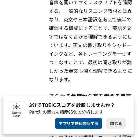
音声を聞いてすぐにスクリプトを確認
する、一般的なリスニング教材とは異
なり、英文や日本語訳を
あえて
後半で
確認する構成にすることで、英語を文
字ではなく音から理解できるようにし
ています。英文の書き取りやシャドー
イングなど、各トレーニングを一つず
つこなすことで、最初は聞き取りが難
しかった英文も深く理解できるように
なります。
あらゆる角度から耳を鍛える豊富
なコンテンツ
3分でTOEICスコアを診断しませんか？
Part別の実力も精度95％で分析します
なぜ英語が聞き取れないのか？ には理
アプリで無料診断する
閉じる
由があります。全15種類のシリーズ