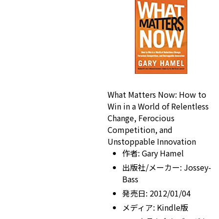
What Matters Now: How to
Win in a World of Relentless
Change, Ferocious
Competition, and
Unstoppable Innovation
作者:
Gary Hamel
出版社/メーカー:
Jossey-
Bass
発売日:
2012/01/04
メディア:
Kindle版