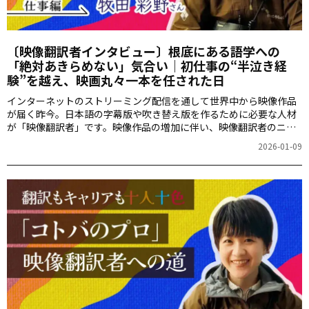
〔映像翻訳者インタビュー〕根底にある語学への
「絶対あきらめない」気合い｜初仕事の“半泣き経
験”を越え、映画丸々一本を任された日
インターネットのストリーミング配信を通して世界中から映像作品
が届く昨今。日本語の字幕版や吹き替え版を作るために必要な人材
が「映像翻訳者」です。映像作品の増加に伴い、映像翻訳者のニー
ズも増加しています。映像翻訳者はどんなバックグラウンドを持っ
2026-01-09
ているのか、どんな働き方をしているのか。本連載では現在映像翻
訳者として活躍する3名にインタビューをし、十人十色のキャリア形
成や働き方、そして映像翻訳に必要な経験やスキルについて深掘り
していきます。