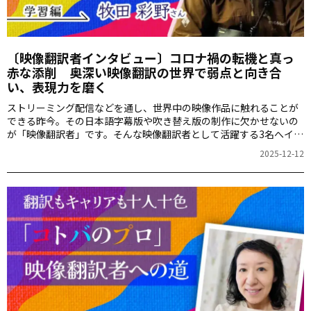
〔映像翻訳者インタビュー〕コロナ禍の転機と真っ
赤な添削 奥深い映像翻訳の世界で弱点と向き合
い、表現力を磨く
ストリーミング配信などを通し、世界中の映像作品に触れることが
できる昨今。その日本語字幕版や吹き替え版の制作に欠かせないの
が「映像翻訳者」です。そんな映像翻訳者として活躍する3名へイン
タビューするのがこの連載。それぞれのバックグラウンド、キャリ
2025-12-12
ア形成や働き方、そして映像翻訳に必要なスキルなどについて詳し
く伺います。