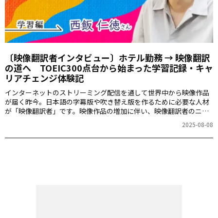
〔映像翻訳者インタビュー〕ホテル勤務 → 映像翻訳
の道へ TOEIC300点台から始まった学習記録・キャ
リアチェンジ体験記
インターネットのストリーミング配信を通して世界中から映像作品
が届く昨今。日本語の字幕版や吹き替え版を作るために必要な人材
が「映像翻訳者」です。映像作品の増加に伴い、映像翻訳者のニー
ズも増加しています。映像翻訳者はどんなバックグラウンドを持
2025-08-08
ち、どんな働き方をしているのか ―― この連載では、現在映像翻訳者と
して活躍する3名にインタビューをし、十人十色のキャリア形成や働
き方、そして映像翻訳に必要な経験やスキルついて深掘りしていき
ます。