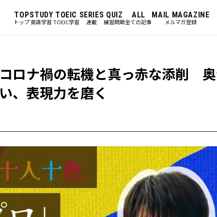
TOP
STUDY
TOEIC
SERIES
QUIZ
ALL
MAIL MAGAZINE
トップ
英語学習
TOEIC学習
連載
練習問題
全ての記事
メルマガ登録
コロナ禍の転機と真っ赤な添削 奥
い、表現力を磨く