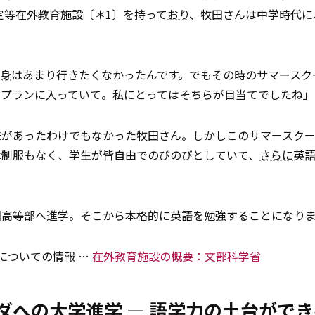
科学省認定等在外教育施設〔＊1〕を持って
おり
、牧田さんは中学時代に
身
はあまり行きたくなかったんです。でもその時のサマースク
もプランに入っていて。私にとってはそちらが目当てでしたね」
味があったわけでもなかった牧田さん。しかしこのサマースク
は制服もなく、学生が皆自由でのびのびとしていて、
さらに
英
園高等部へ進学。そこから本格的に英語を勉強することになり
についての情報 …
在外教育施設の概要：文部科学省
ダへの大学進学 — 語学力の土台がで