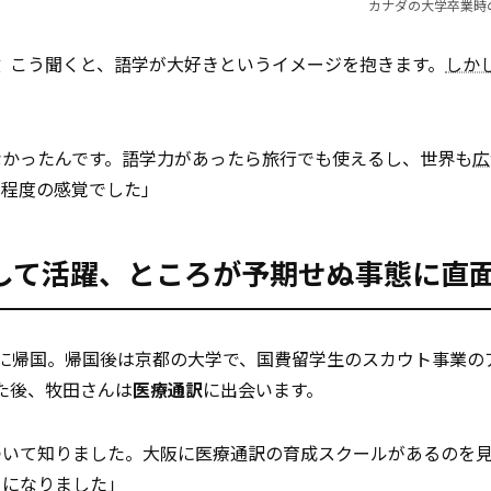
カナダの大学卒業時
―― こう聞くと、語学が大好きというイメージを抱きます。
しか
なかったんです。語学力があったら旅行でも使えるし、世界も
広
、程度の感覚でした」
して活躍、ところが予期せぬ事態に直
に帰国。帰国後は京都の大学で、国費留学生のスカウト事業の
た後、牧田さんは
医療通訳
に出会います。
ついて知りました。大阪に医療通訳の育成スクールがあるのを
うになりました」