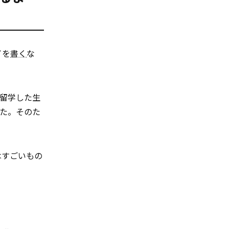
イを
書く
な
留学した生
た。そのた
はすごいもの