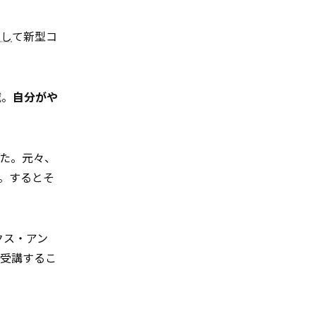
くし
て新型コ
減。
自分がや
た。元々、
。するとそ
クス・アン
を受講するこ