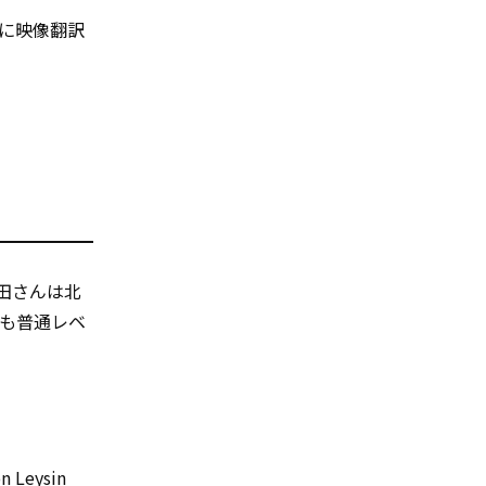
月に映像翻訳
田さんは北
も普通レベ
eysin