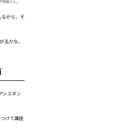
の牧田さん。
し
ながら、そ
がる
かな、
面
アシスタン
見つけて講座