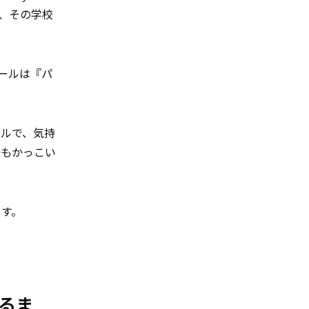
、その学校
ールは『パ
ールで、気持
語もかっこい
ます。
きるま