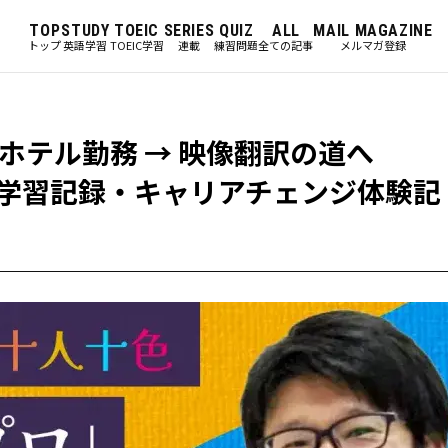
TOP
STUDY
TOEIC
SERIES
QUIZ
ALL
MAIL MAGAZINE
トップ
英語学習
TOEIC学習
連載
練習問題
全ての記事
メルマガ登録
ホテル勤務 → 映像翻訳の道へ
った学習記録・キャリアチェンジ体験記