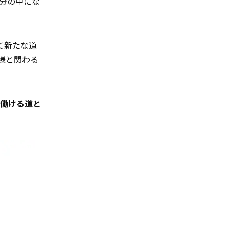
分の中にな
て新たな道
様と関わる
で働ける道と