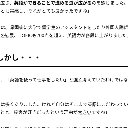
幅広さ、
英語ができることで進める道が広がる
のを感じました
ことも実感し、それがとても良かったですね」
んは、帰国後に大学で留学生のアシスタントをしたり外国人講
その結果
、TOEICも700点を超え、英語力が各段に上がりました
しかし・・・
え、「英語を使って仕事をしたい」と
強く
考えていたわけでは
介は多くありました。けれど自分はそこまで英語にこだわって
ことと、接客が好きだったという理由が
大きい
ですね」