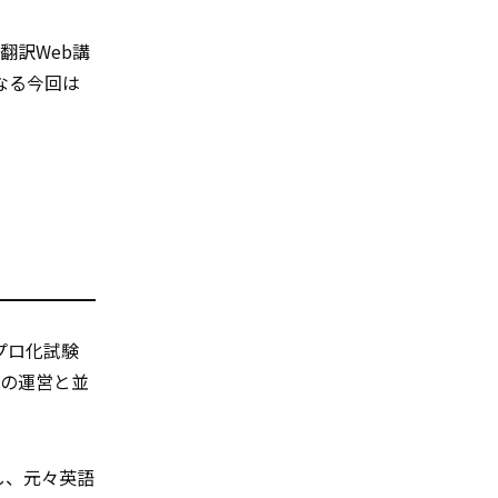
翻訳Web講
なる今回は
プロ化試験
スの運営と並
し、元々英語