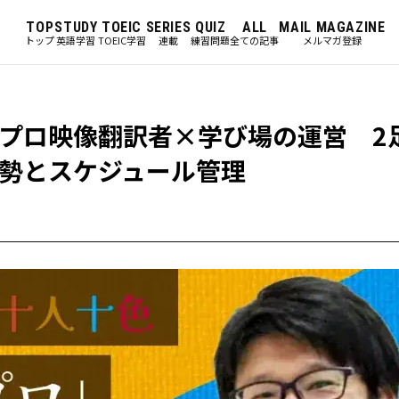
TOP
STUDY
TOEIC
SERIES
QUIZ
ALL
MAIL MAGAZINE
トップ
英語学習
TOEIC学習
連載
練習問題
全ての記事
メルマガ登録
プロ映像翻訳者×学び場の運営 2
勢とスケジュール管理