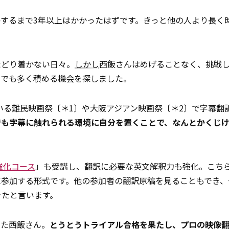
するまで3年以上はかかったはずです。きっと他の人より長く
たどり着かない日々。
しかし
西飯さんはめげることなく、挑戦
しでも多く積める機会を探しました。
ている難民映画祭〔＊1〕や大阪アジアン映画祭〔＊2〕で字幕翻
でも字幕に触れられる環境に自分を置くことで、なんとかくじ
強化コース
」も受講し、翻訳に必要な英文解釈力も強化。こち
に参加する形式です。他の参加者の翻訳原稿を見ることもでき、
きたと言います。
けた西飯さん。
とうとうトライアル合格を果たし、プロの映像