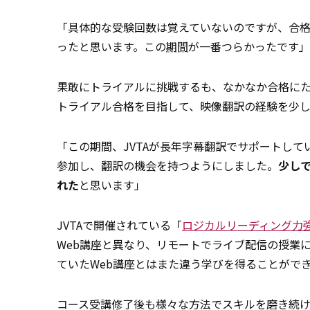
「具体的な受験回数は覚えていないのですが、合格
ったと思います。この
期間
が一番つらかったです」
果敢にトライアルに挑戦するも、なかなか合格に
トライアル合格を目指して、映像翻訳の経験を少
「この期間、JVTAが長年字幕翻訳でサポートし
参加し、翻訳の機会を持つようにしました。
少し
れた
と思います」
JVTAで開催されている「
ロジカルリーディング力
Web講座と異なり、リモートでライブ配信の授業
ていたWeb講座とはまた違う学びを得ることがで
コース受講修了後も様々な方法でスキルを磨き続