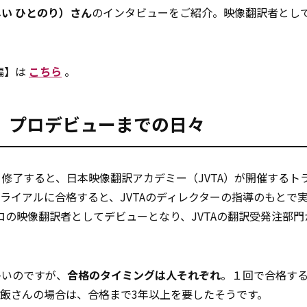
い ひとのり）さん
のインタビューをご紹介。映像翻訳者とし
編】は
こちら
。
」プロデビューまでの日々
を修了すると、日本映像翻訳アカデミー（JVTA）が開催するト
ライアルに合格すると、JVTAのディレクターの指導のもとで
）を受けてプロの映像翻訳者としてデビューとなり、JVTAの翻訳受発注部
多いのですが、
合格のタイミングは人それぞれ
。１回で合格す
飯さんの場合は、合格まで3年以上を要したそうです。