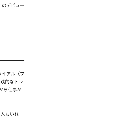
てのデビュー
ライアル（プ
実践的なトレ
門から仕事が
る人もいれ