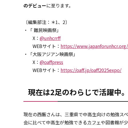
のデビュー
に至ります。
〔編集部注：＊1、2〕
・「 難民映画祭」
X：
@unhcrrff
WEBサイト：
https://www.japanforunhcr.org/
・「大阪アジアン映画祭」
X：
@oaffpress
WEBサイト：
https://oaff.jp/oaff2025expo/
現在は2足のわらじで活躍中
現在の西飯さんは、三重県で中高生向けの勉強ス
会に比べて中高生が勉強できる
カフェ
や図書館が