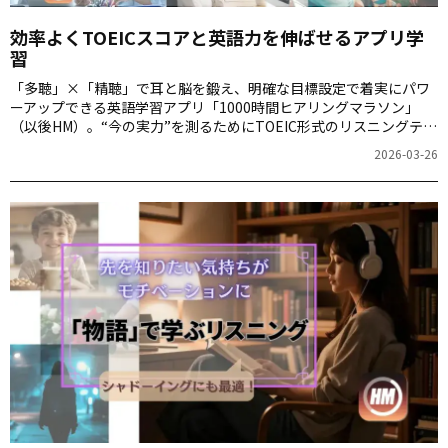
効率よくTOEICスコアと英語力を伸ばせるアプリ学
習
「多聴」×「精聴」で耳と脳を鍛え、明確な目標設定で着実にパワ
ーアップできる英語学習アプリ「1000時間ヒアリングマラソン」
（以後HM）。“今の実力”を測るためにTOEIC形式のリスニングテス
トHEMHETをご用意していますが、手軽に繰り返し復習できるの
2026-03-26
で、英語力向上とスコアアップにもつながると好評です。 今回は
Part 2 の問題で、HEMHETを体験してみましょう。