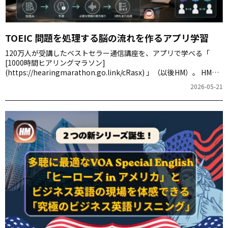
TOEIC 問題を処理する脳の流れを作るアプリ学習
120万人が受講したベストセラー通信講座を、アプリで学べる「
[1000時間ヒアリングマラソン]
(https://hearingmarathon.go.link/cRasx) 」（以後HM）。 HMで
は、TOEIC形式のリスニングテスト「HEMHET」も用意されていま
2026-05-21
す。 実力を測れるだけでなく、繰り返し取り組むことで、TOEIC特
有の問題パターンを素早く処理する「脳の回路」を作っていくこと
ができます。 今回は Part 3 の会話問題で、HEMHET を体験してみ
ましょう。