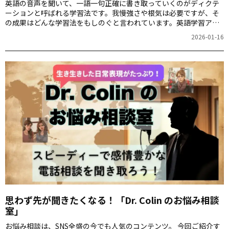
英語の音声を聞いて、一語一句正確に書き取っていくのがディクテ
ーションと呼ばれる学習法です。我慢強さや根気は必要ですが、そ
の成果はどんな学習法をもしのぐと言われています。英語学習アプ
リ「1000時間ヒアリングマラソン」（以後HM）の人気コンテンツ
2026-01-16
「ディクテーション・コンテスト（英文書き取りコンテスト）」の
一部を使って、体験してみましょう。
思わず先が聞きたくなる！「Dr. Colin のお悩み相談
室」
お悩み相談は、SNS全盛の今でも人気のコンテンツ。 今回ご紹介す