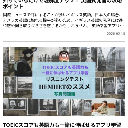
知っているだけで理解度アップ！ 英国式発音の攻略
ポイント
国際ニュースで耳にすることが多いイギリス英語。日本人の場合、
アメリカ英語に触れる機会が多いため、イギリス英語の発音には違
和感や聞き取りづらさを感じるかもしれません。 英語学習アプリ
「1000時間ヒアリングマラソン」（以後HM）の人気コンテンツ
2026-02-19
「究極のイギリス英語リスニング」の一部を使って、攻略のコツを
つかみましょう。
TOEICスコアも英語力も一緒に伸ばせるアプリ学習