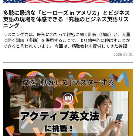
多聴に最適な「ヒーローズ in アメリカ」とビジネス
英語の現場を体感できる「究極のビジネス英語リス
ニング」
リスニング力は、細部にわたって緻密に聞く訓練（精聴）と、大量
に聞く訓練（多聴）を併用することで、より効率的に伸ばすことが
できると言われています。 今回は、精聴教材を提供してきた英語学
習アプリ「1000時間ヒアリングマラソン」（以後HMアプリ）に、
2026-05-01
新たに加わった多聴用コンテンツ「ヒーローズ in アメリカ」と、ビ
ジネス英語をストーリーに従って学べる「究極のビジネス英語リス
ニング」をご紹介しましょう。