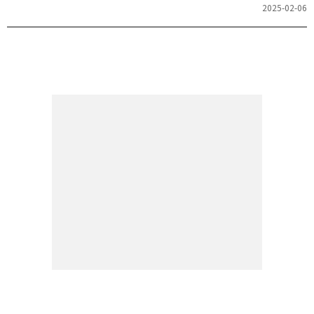
す。ここでしか聞けない、ヒアリングマラソンの生音声も楽しみな
2025-02-06
がら日々の学習にご活用ください。