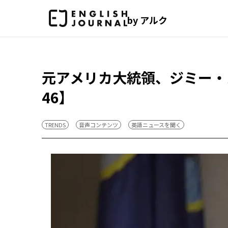
by アルク
元アメリカ大統領、ジミー・
46】
TRENDS
音声コンテンツ
英語ニュースを聞く