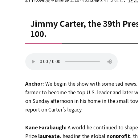
Jimmy Carter, the 39th Pres
100.
Anchor:
We begin the show with some sad news. J
farmer to become the top U.S. leader and later w
on Sunday afternoon in his home in the small tow
report on Carter’s legacy.
Kane Farabaugh:
A world he continued to shape
Prize
laureate
, heading the global
nonprofit
, t