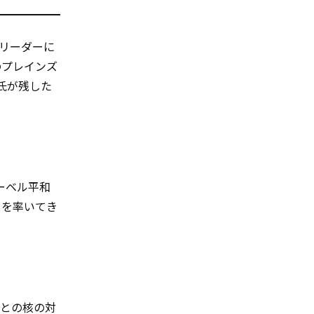
リーダーに
のプレインズ
氏が残した
ーベル平和
ーを率いてき
鮮との核の対