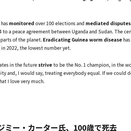
r has
monitored
over 100 elections and
mediated
disputes
4 to a peace agreement between Uganda and Sudan. The cen
 parts of the planet.
Eradicating
Guinea worm disease
has
 in 2022, the lowest number yet.
ates in the future
strive
to be the No. 1 champion, in the wo
y and, I would say, treating everybody equal. If we could d
hat I love very much.
ジミー・カーター氏、100歳で死去