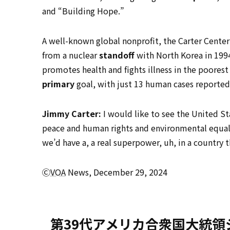
and “Building Hope.”
A well-known global nonprofit, the Carter Cente
from a nuclear
standoff
with North Korea in 199
promotes health and fights illness in the poorest
primary
goal, with just 13 human cases reported
Jimmy Carter:
I would like to see the United St
peace and human rights and environmental equalit
we’d have a, a real superpower, uh, in a country t
Ⓒ
VOA
News, December 29, 2024
第39代アメリカ合衆国大統領