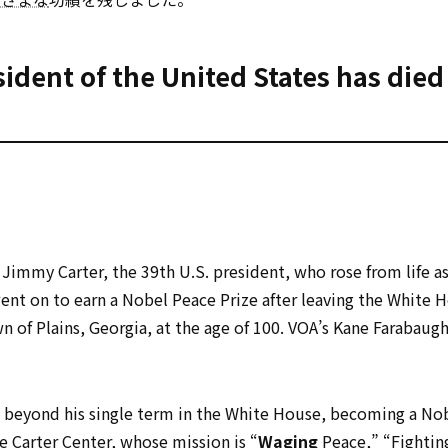
ident of the United States has died
immy Carter, the 39th U.S. president, who rose from life a
ent on to earn a Nobel Peace Prize after leaving the White 
n of Plains, Georgia, at the age of 100. VOA’s Kane Farabaug
 beyond his single term in the White House, becoming a No
he Carter Center, whose mission is “
Waging
Peace,” “Fightin