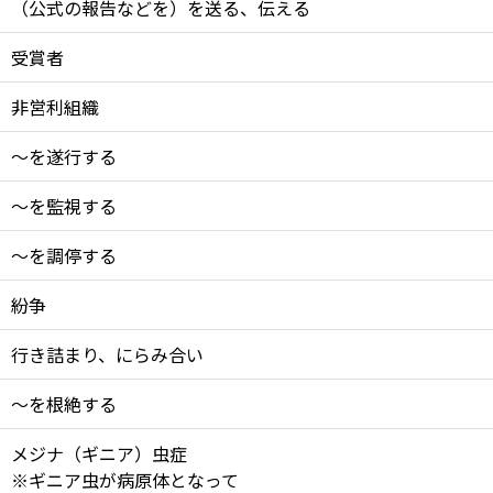
（公式の報告などを）を送る、伝える
受賞者
非営利組織
～を遂行する
～を監視する
～を調停する
紛争
行き詰まり、にらみ合い
～を根絶する
メジナ（ギニア）虫症
※ギニア虫が病原体となって