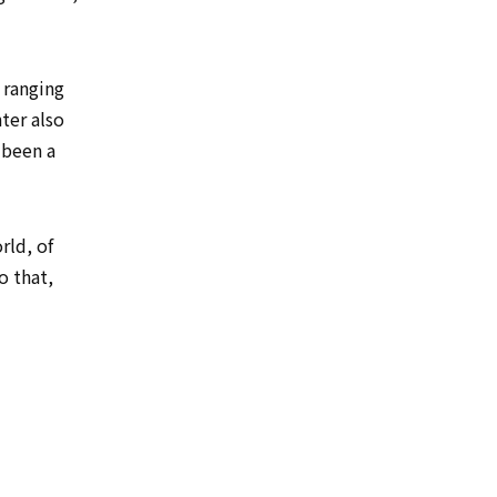
ranging
ter also
 been a
rld, of
o that,