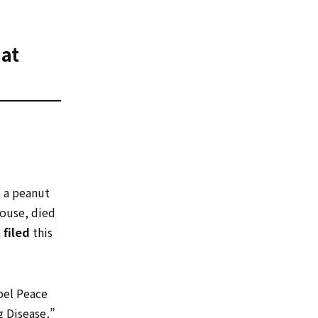
 at
s a peanut
House, died
h
filed
this
bel Peace
g Disease,”