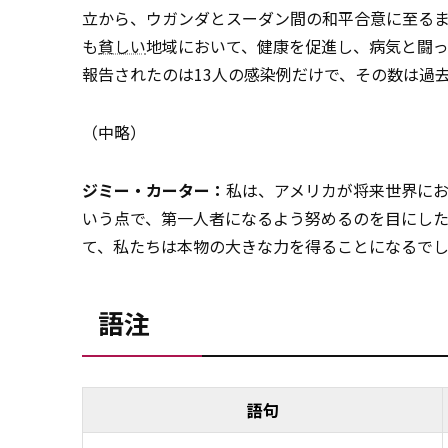
立から、ウガンダとスーダン間の和平合意に至る
も
貧しい
地域において、健康を促進し、病気と闘っ
報告されたのは13人の感染例だけで、その数は過
（中略）
ジミー・カーター：
私は、アメリカが将来世界に
いう点で、第一人者になるよう努めるのを目にし
て、私たちは本物の大きな力を得ることになるで
語注
語句