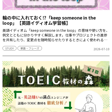
輪の中に入れておく⁉「keep someone in the
loop」【英語イディオム学習帳】
英語イディオム「keep someone in the loop」の意味や使い方を、
例文とともに分かりやすく解説します。仕事やプロジェクトの進捗
を共有したり、変更点を随時知らせたりするときによく使われるこ
の表現が、どんなニュアンスを持ち、どのような場面で使われるの
STUDY
単語・フレーズ
かを見てみましょう。
2026-07-10