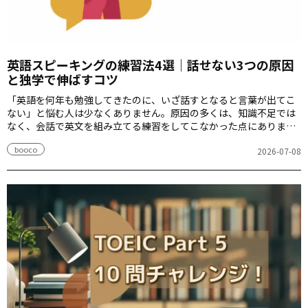
英語スピーキングの練習法4選｜話せない3つの原因
と独学で伸ばすコツ
「英語を何年も勉強してきたのに、いざ話すとなると言葉が出てこ
ない」と悩む人は少なくありません。原因の多くは、知識不足では
なく、会話で英文を組み立てる練習をしてこなかった点にありま
す。本記事では、英語スピーキングが伸び悩む3つの原因と、今日か
booco
ら始められる4つの練習法について解説します。
2026-07-08