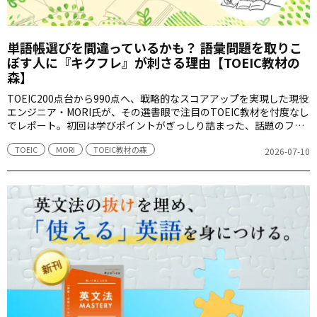
単語帳選びを間違っているかも？ 語彙問題を取りこ
ぼす人に『キクフレ』が刺さる理由【TOEIC教材の
森】
TOEIC200点台から990点へ、戦略的なスコアアップを実現した現役
エンジニア・MORI氏が、その選書眼で注目のTOEIC教材を忖度なし
でレポート。初回は学びポイントがぎっしり詰まった、話題のフレ
ーズ集『キクフレ』を取り上げます。
TOEIC
MORI
TOEIC教材の森
2026-07-10