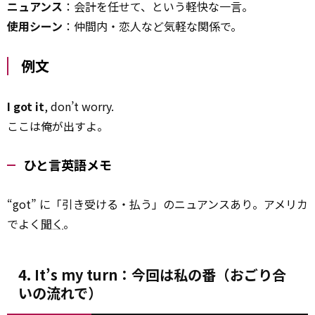
ニュアンス
：会計を任せて、という軽快な一言。
使用シーン
：仲間内・恋人など気軽な関係で。
例文
I got it
, don’t worry.
ここは俺が出すよ。
ひと言英語メモ
“got” に「引き受ける・払う」のニュアンスあり。アメリカ
でよく
聞く
。
4. It’s my turn：今回は私の番（おごり合
いの流れで）