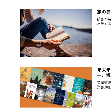
旅のお
読書と英
出発する
年末年
ー、短
英語多読
洋書20