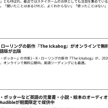
」とも呼ばれ、最近ではステイホームのお供としても注目を集めている
。「聞いたことはあるけれど、よくわからない」「使ったことはない」
れませんね。そこで、オーディオブックのメリットと使い方、英語学習
ツをご紹介します。
・ローリングの新作『The Ickabog』がオンラインで無
語版が出版
・ポッター』の作家J・K・ローリングの新作『The Ickabog』が、202
、オンラインで無料公開中。英語リーディングにも最適。
・ポッターなど英語の児童書・小説・絵本のオーディオ
Audibleが期間限定で提供中