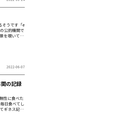
るそうです「e
の公的機関で
景を覗いてみ
2022-06-07
年間の記録
無性に食べた
間毎日食べてし
てギネス記録