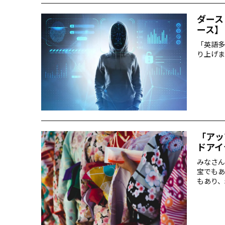
ダース
ース】
「英語多
り上げま
「アッ
ドアイ
みなさん
宝でもあ
もあり、
アイテム