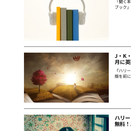
「聞く本
ブック」
いかもし
コンテン
J・K
月に英
『ハリー
版を前に
ハリー
無料！