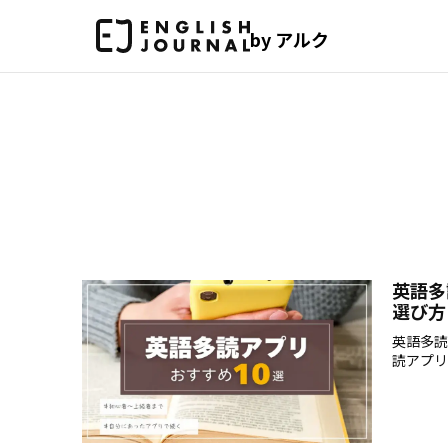
by アルク
英語多
選び方
英語多読
読アプリ