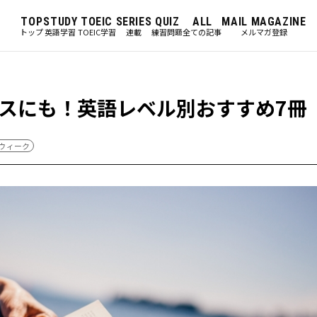
TOP
STUDY
TOEIC
SERIES
QUIZ
ALL
MAIL MAGAZINE
トップ
英語学習
TOEIC学習
連載
練習問題
全ての記事
メルマガ登録
スにも！英語レベル別おすすめ7冊
ウィーク