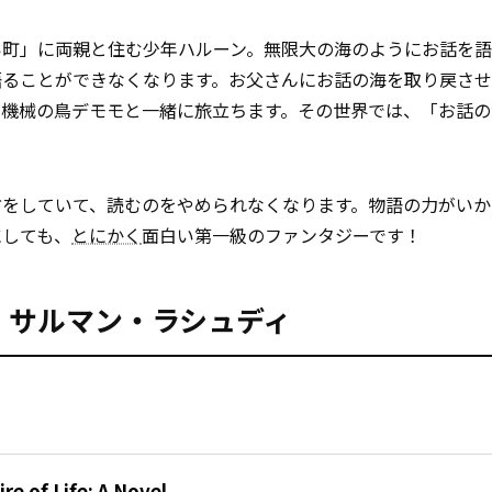
い町」に両親と住む少年ハルーン。無限大の海のようにお話を
語ることができなくなります。お父さんにお話の海を取り戻さ
と機械の鳥デモモと一緒に旅立ちます。その世界では、「お話の
方をしていて、読むのをやめられなくなります。物語の力がいか
にしても、
とにかく
面白い第一級のファンタジーです！
 Life』サルマン・ラシュディ
re of Life: A Novel