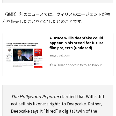
（追記）別の
ニュース
では、ウィリスのエージェントが権
利を販売したことを否定したとのことです。
A Bruce Willis deepfake could
appear in his stead for future
film projects (updated)
engadget.com
It's a 'great opportunity to go back in
time,' he said.
The Hollywood Reporter
clarified that Willis did
not sell his likeness rights to Deepcake. Rather,
Deepcake says it "hired" a digital twin of the