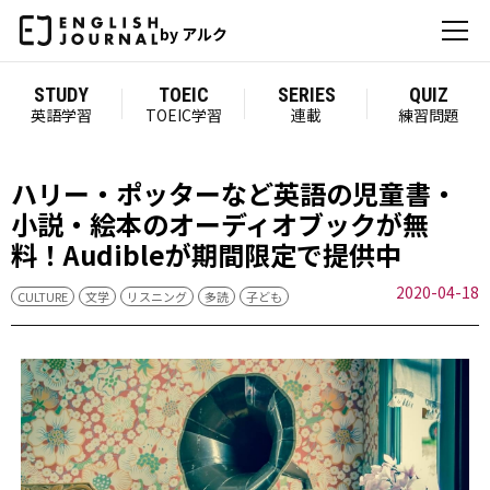
by アルク
STUDY
TOEIC
SERIES
QUIZ
英語学習
TOEIC学習
連載
練習問題
ハリー・ポッターなど英語の児童書・
小説・絵本のオーディオブックが無
料！Audibleが期間限定で提供中
2020-04-18
CULTURE
文学
リスニング
多読
子ども