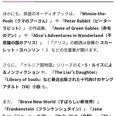
ほかにも、英語のオーディオブックは、
『Winnie-the-
Pooh（クマのプーさん）』
や
『Peter Rabbit（ピーター
ラビット）』
の作品集、
『Anne of Green Gables（赤毛
のアン）』
や
『Alice’s Adventures in Wonderland（不
思議の国のアリス）』
（『アリス』の朗読は俳優の
スカー
レット・ヨハンソン
！
）
などの児童書が聞けます。
さらに、『ナルニア国物語』シリーズの
C・S・ルイスによ
るノンフィクション
や、
『The Liar’s Daughter』
『Library of Souls』など最近出版された十代向けのヤング
アダルト（YA）小説
も。
また、
『Brave New World（すばらしい新世界）』
『Frankenstein（フランケンシュタイン）』『Jane