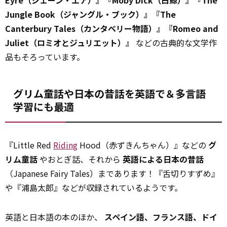
Eyre（ジェーン・エア）』『Moby Dick（白鯨）』『The
Jungle Book（ジャングル・ブック）』『The
Canterbury Tales（カンタベリー物語）』『Romeo and
Juliet（ロミオとジュリエット）』
などの古典的な文学作
品もそろっています。
グリム童話や日本の昔話を英語で＆多言語
学習にも最適
『Little Red
Riding
Hood（赤ずきんちゃん）』などの
グ
リム童話
やおとぎ話、それから
英語による日本の昔話
（Japanese Fairy Tales）まであります！『舌切りすずめ』
や『浦島太郎』などが収録されているようです。
英語と日本語の本のほか、
スペイン語、フランス語、ドイ