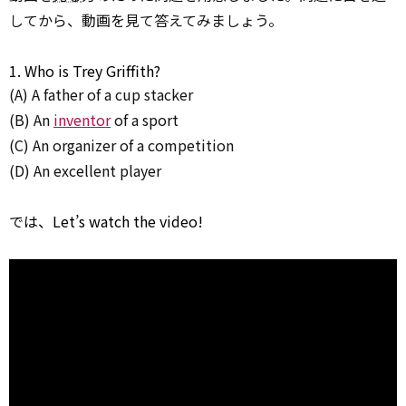
してから、動画を見て答えてみましょう。
1. Who is Trey Griffith?
(A) A father of a cup stacker
(B) An
inventor
of a sport
(C) An organizer of a competition
(D) An excellent player
では、Let’s watch the video!