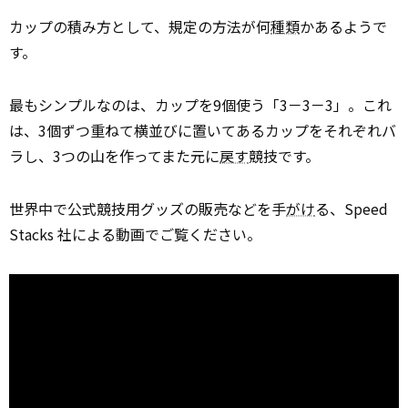
カップの積み方として、規定の方法が何
種類
かあるようで
す。
最もシンプルなのは、カップを9個使う「3－3－3」。これ
は、3個ずつ重ねて横並びに置いてあるカップをそれぞれバ
ラし、3つの山を作ってまた元に
戻す
競技です。
世界中で公式競技用グッズの販売などを手
がけ
る、Speed
Stacks 社による動画でご覧ください。