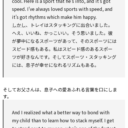
cool. Here is a sport that he’s into, and it’s got
speed. I’ve always loved sports
with
speed, and
it’s got rhythms
which
make
him happy.
しかし
、トレイはスタッキングに出合いました。
へえ、いいね、かっこいい。そう思いました。彼
が夢中になるスポーツがあって、そのスポーツには
スピード感もある。私はスピード感のあるスポー
ツが好きなんです。そしてスポーツ・スタッキング
には、息子が幸せになれるリズムもある。
そしてお父さんは、息子への愛あふれる言葉を口にしま
す。
And I realized what a better way
to
bond
with
my child than
to
learn how
to
stack
myself. I
get