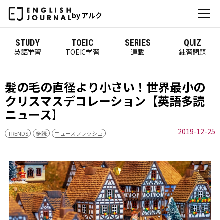
by アルク
STUDY
TOEIC
SERIES
QUIZ
英語学習
TOEIC学習
連載
練習問題
髪の毛の直径より小さい！世界最小の
クリスマスデコレーション【英語多読
ニュース】
2019-12-25
TRENDS
多読
ニュースフラッシュ