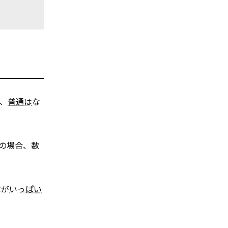
、
普通は
な
の場合、数
本が
いっぱい