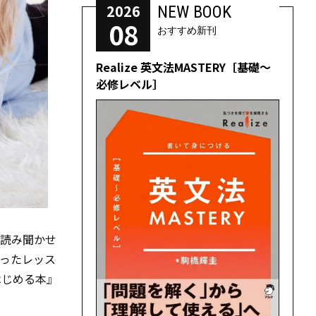
2026
NEW BOOK
08
おすすめ新刊
Realize 英文法MASTERY［基礎～
必修レベル］
が読み聞かせ
使ったレッス
はじめる本』