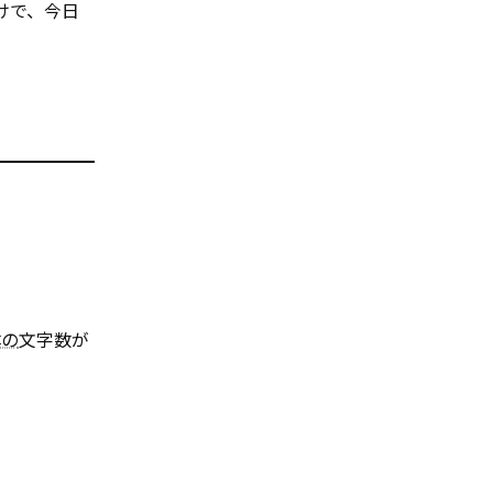
けで、今日
体の
文字数が