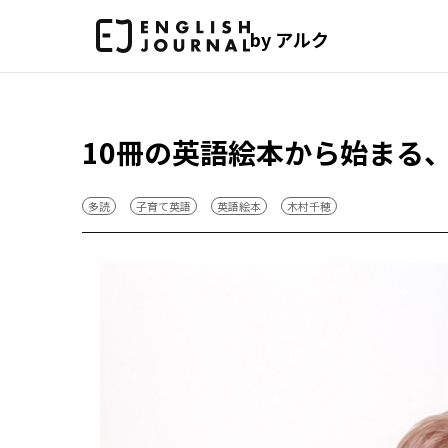
by アルク
10冊の英語絵本から始まる
多読
子育て英語
英語絵本
木村千穂