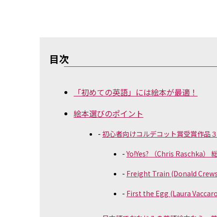
目次
「初めての英語」には絵本が最適！
絵本選びのポイント
初心者向けコルデコット賞受賞作品
Yo!Yes? （Chris Raschka
Freight Train (Donald C
First the Egg (Laura Vac