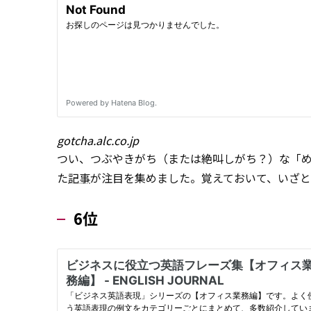
gotcha.alc.co.jp
つい、つぶやきがち（または絶叫しがち？）な「
た
記事
が注目を集めました。覚えておいて、いざ
6位