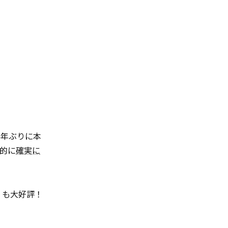
5年ぶりに本
的に
確実に
』も大好評！