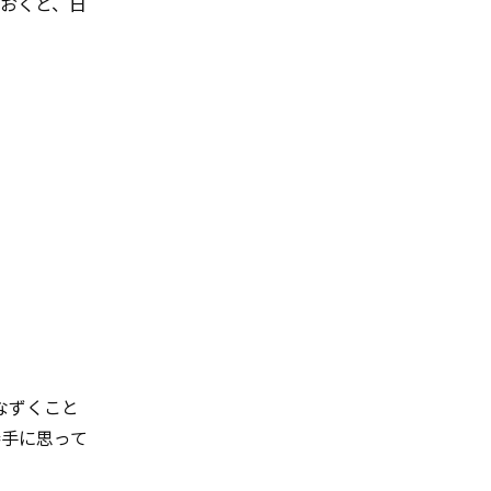
おくと、日
なずくこと
勝手に思って