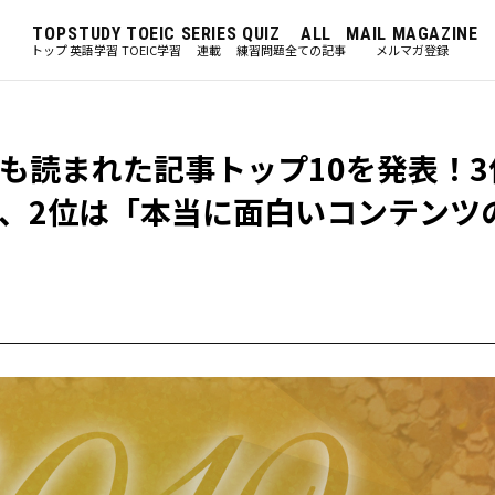
TOP
STUDY
TOEIC
SERIES
QUIZ
ALL
MAIL MAGAZINE
トップ
英語学習
TOEIC学習
連載
練習問題
全ての記事
メルマガ登録
の最も読まれた記事トップ10を発表！
、2位は「本当に面白いコンテンツ