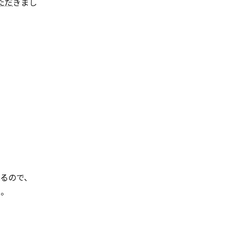
ただ
きまし
るので、
よ。