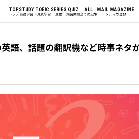
TOP
STUDY
TOEIC
SERIES
QUIZ
ALL
MAIL MAGAZINE
トップ
英語学習
TOEIC学習
連載
練習問題
全ての記事
メルマガ登録
の英語、話題の翻訳機など時事ネタ