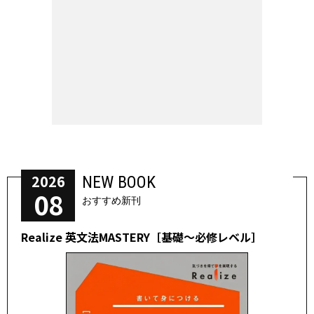
2026
NEW BOOK
08
おすすめ新刊
Realize 英文法MASTERY［基礎～必修レベル］