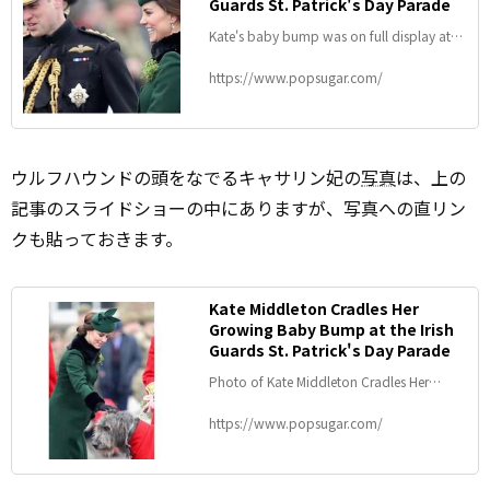
Guards St. Patrick's Day Parade
Kate's baby bump was on full display at
the festive parade.
https://www.popsugar.com/
ウルフハウンドの頭をなでるキャサリン妃の
写真
は、上の
記事のスライドショーの中にありますが、写真への直リン
クも貼っておきます。
Kate Middleton Cradles Her
Growing Baby Bump at the Irish
Guards St. Patrick's Day Parade
Photo of Kate Middleton Cradles Her
Growing Baby Bump at the Irish Guards St.
Patrick's Day Parade
https://www.popsugar.com/