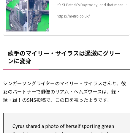
It’s St Patrick’s Day today, and that means
it’s time to celebrate all things ‘Irish’ – and
that includes painting everything you see
https://metro.co.uk/
green.
歌手のマイリー・サイラスは過激にグリー
ンに変身
シンガーソングライターのマイリー・サイラスさんと、彼
女のパートナーで
俳優
のリアム・ヘムズワースは、緑・
緑・緑！のSNS投稿で、この日を祝ったようです。
Cyrus shared a photo of herself sporting green