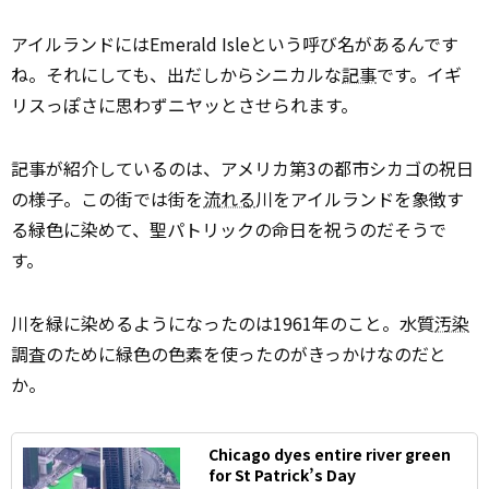
アイルランドにはEmerald Isleという呼び名があるんです
ね。それにしても、出だしからシニカルな
記事
です。イギ
リスっぽさに思わずニヤッとさせられます。
記事が紹介しているのは、アメリカ第3の都市シカゴの祝日
の様子。この街では街を
流れる
川をアイルランドを象徴す
る緑色に染めて、聖パトリックの命日を祝うのだそうで
す。
川を緑に染めるようになったのは1961年のこと。水質
汚染
調査のために緑色の色素を使ったのがきっかけなのだと
か。
Chicago dyes entire river green
for St Patrick’s Day