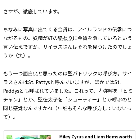
さすが、徹
底
しています。
ちなみに写真に出てくる金貨は、アイルランドの伝承につ
ながるもの。妖精が虹の
終わり
に金貨を隠しているという
言い伝えですが、サイラスさんはそれを見つけたのでしょ
うか（笑）。
もう一つ
面白い
と思ったのは聖パトリックの呼び方。サイ
ラスさんはSt. Pattysと呼んでいますが、ほかではSt.
Paddysとも呼ばれていました。これって、卑弥呼を「ヒミ
チャン」とか、聖徳太子を「ショーティー」とか呼ぶのと
同じ感覚なんですかね（←誰もそんな呼び方していないっ
て）。
Miley Cyrus and Liam Hemsworth