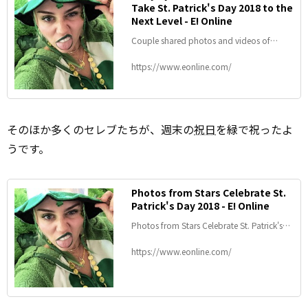
Take St. Patrick's Day 2018 to the
Next Level - E! Online
Couple shared photos and videos of
themselves celebrating the holiday in style
https://www.eonline.com/
そのほか多くのセレブたちが、週末の
祝日
を緑で祝ったよ
うです。
Photos from Stars Celebrate St.
Patrick's Day 2018 - E! Online
Photos from Stars Celebrate St. Patrick's
Day 2018
https://www.eonline.com/