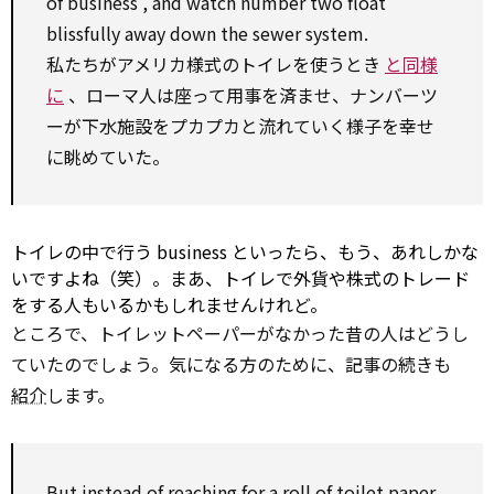
of
business
, and watch number two float
blissfully away down the sewer system.
私たちがアメリカ様式のトイレを使うとき
と同様
に
、ローマ人は座って用事を済ませ、ナンバーツ
ーが下水施設をプカプカと流れていく様子を幸せ
に眺めていた。
トイレの中で行う
business
といったら、もう、あれしかな
いですよね（笑）。まあ、トイレで外貨や株式のトレード
をする人もいるかもしれませんけれど。
ところで、トイレットペーパーがなかった昔の人はどうし
ていたのでしょう。気になる方のために、記事の続きも
紹介
します。
But
instead of
reaching
for
a roll of toilet paper,