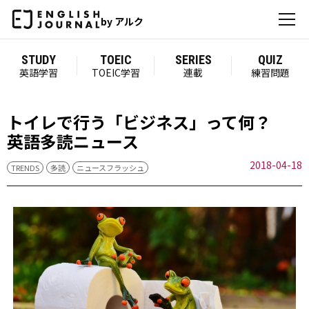
by アルク
STUDY
TOEIC
SERIES
QUIZ
英語学習
TOEIC学習
連載
練習問題
トイレで行う「ビジネス」って何？
英語多読ニュース
2018-04-18
TRENDS
多読
ニュースフラッシュ