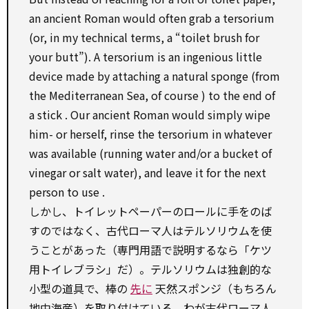
an ancient Roman
would
often
grab
a tersorium
(or, in my technical terms, a “toilet brush
for
your butt”). A tersorium is an
ingenious
little
device
made
by
attaching a natural sponge (from
the Mediterranean Sea,
of course
)
to
the end of
a
stick
. Our ancient Roman
would
simply wipe
him- or herself,
rinse
the tersorium in whatever
was
available
(running water and/or a bucket of
vinegar or salt water), and
leave
it
for
the next
person
to
use
.
しかし、トイレットペーパーのロールに手をのば
すのではなく、古代ローマ人はテルソリウムを使
うことがあった（専門用語で説明するなら「ケツ
用トイレブラシ」だ）。テルソリウムは独創的な
小型の道具で、棒の
先に
天然スポンジ（もちろん
地中海産）を取り付けている。わが古代ローマ人