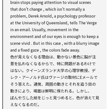
brain stops paying
attention
to
visual scenes
that don’t
change
,
which
isn’t normally a
problem, Derek Arnold, a
psychology
professor
at the University of Queensland, tells The Verge
in an email. Usually, movement in the
environment and of our eyes is enough
to
keep a
scene
vivid
. But in this
case
,
with
a blurry image
and a fixed
gaze
, the colors fade away.
色が見えなくなる理由は、動かない景色に脳が注
意を払わなくなるからで、特に問題があるわけで
はない。クイーンズランド大学の心理学教授、デ
レク・アーノルド氏はヴァージの取材にEメールで
そう答えた。通常、周囲の動きとそれを追う目の
動きにより、場面は鮮明に保たれる。しかし、
ぼんやりした
絵をじっと見つめると、色が消えて見
えなくなるのだ。