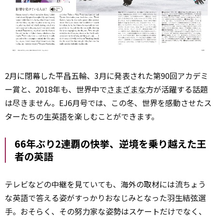
2月に閉幕した平昌五輪、3月に発表された第90回アカデミ
ー賞と、2018年も、世界中で
さまざまな
方が活躍する話題
は尽きません。EJ6月号では、この冬、世界を感動させたス
ターたちの生英語を楽しむことができます。
66年ぶり2連覇の快挙、逆境を乗り越えた王
者の英語
テレビなどの中継を見ていても、海外の取材には流ちょう
な英語で答える姿がすっかりおなじみとなった羽生結弦選
手。おそらく、その努力家な姿勢はスケートだけでなく、