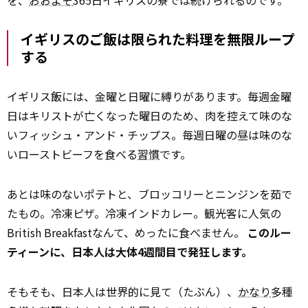
を、
おおよそ
365日イギリスの寮では続けられるのです。
イギリスのご飯は限られた料理を無限ループ
する
イギリス飯には、金曜と日曜に縛りがあります。毎週金曜
日はキリストが亡くなった曜日のため、肉を控えて味のな
いフィッシュ・アンド・チップス。毎週日曜の昼は味のな
いローストビーフを食べる
習慣
です。
あとは味のないポテトと、ブロッコリーとニンジンを茹で
たもの。冷凍ピザ。冷凍インドカレー。観光客に人気の
British Breakfastなんて、めったに食べません。
このルー
ティーンに、日本人は大体4週間目で発狂します。
そもそも、日本人は世界的に見て（たぶん）、
かなり
多種