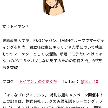
文：トイアンナ
慶應義塾大学卒。P&Gジャパン、LVMHグループでマーケテ
ィングを担当。独立後は主にキャリアや恋愛について執筆
しつつマーケターとしても
活動
。新著『モテたいわけでは
ないのだが ガツガツしない男子のための恋愛入門』が2万
部を突破。
ブログ：
トイアンナのぐだぐだ
／Twitter：
@10anj10
「はてなブログ×アルク」 特別お題キャンペーン開催中！
この記事は、株式会社アルクの英語発話トレーニングアプ
リ「トーキングマラソン（TALKING Marathon）」に関連し