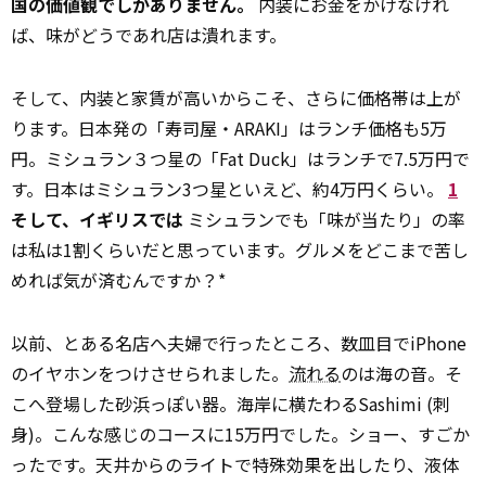
国の価値観でしかありません。
内装にお金をかけなけれ
ば、味がどうであれ店は潰れます。
そして、内装と家賃が高いからこそ、さらに価格帯は上が
ります。日本発の「寿司屋・ARAKI」はランチ価格も5万
円。ミシュラン３つ星の「Fat Duck」はランチで7.5万円で
す。日本はミシュラン3つ星といえど、約4万円くらい。
1
そして、イギリスでは
ミシュランでも「味が当たり」の率
は私は1割くらいだと思っています。グルメをどこまで苦し
めれば気が済むんですか？*
以前、とある名店へ夫婦で行ったところ、数皿目でiPhone
のイヤホンをつけさせられました。
流れる
のは海の音。そ
こへ登場した砂浜っぽい器。海岸に横たわるSashimi (刺
身)。こんな感じのコースに15万円でした。ショー、すごか
ったです。天井からのライトで特殊効果を出したり、液体