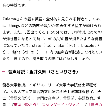
音の特徴です。
Zulemaさんの話す英語に全体的に見られる特徴としては、
is、things などの語末子音/z/が無声化する
傾向
が挙げられ
ます。また、3回出てくる a lot of では、いずれも lot の/t/
が弾き音になると同時に、of の/v/の音が消えたような発音
になっていたり、state（-te）、like（-ke）、bracelet（-
t）、right（-t）の（ ）内の無声音が脱落して消えてい
たりしますので、聞き取りの際には注意しましょう。
音声解説：里井久輝（さといひさき）
龍谷大学教授。イギリス、リーズ大学大学院修士課程修
了。大阪大学大学院言語文化研究科博士後期課程修了、博
士（言語文化学）。専門は音声学、言語学、英語教育。著
書に『
英語で歌おう! スタンダード・ジャズ
』『
「世界の