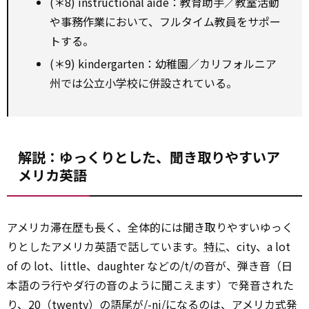
(＊8) instructional aide：教育助手／教室活動
や事務作業において、フルタイム教員をサポー
トする。
(＊9) kindergarten：幼稚園／カリフォルニア
州では公立小学校に併設されている。
解説：ゆっくりとした、聞き取りやすいア
メリカ英語
アメリカ滞在歴も長く、全体的には聞き取りやすいゆっく
りとしたアメリカ英語で話しています。
特に
、city、a lot
of の lot、little、daughter などの/t/の音が、弾き音（日
本語のラ行やダ行の音のように聞こえます）で発音された
り、20（twenty）の語尾が/-ni/になるのは、アメリカ式発