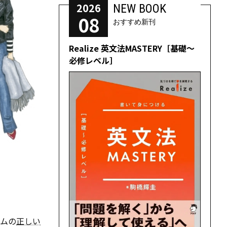
2026
NEW BOOK
08
おすすめ新刊
Realize 英文法MASTERY［基礎～
必修レベル］
テムの
正しい