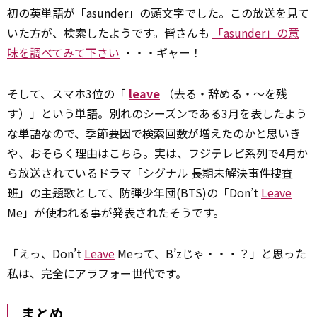
初の英単語が「asunder」の頭文字でした。この放送を見て
いた方が、検索したようです。皆さんも
「asunder」の意
味を調べてみて下さい
・・・ギャー！
そして、スマホ3位の「
leave
（去る・辞める・～を残
す）」という単語。別れのシーズンである3月を表したよう
な単語なので、季節要因で検索回数が増えたのかと思いき
や、おそらく理由はこちら。実は、フジテレビ系列で4月か
ら放送されているドラマ「シグナル 長期未解決事件捜査
班」の主題歌として、防弾少年団(BTS)の「Don’t
Leave
Me」が使われる事が発表されたそうです。
「えっ、Don’t
Leave
Meって、B’zじゃ・・・？」と思った
私は、完全にアラフォー世代です。
まとめ