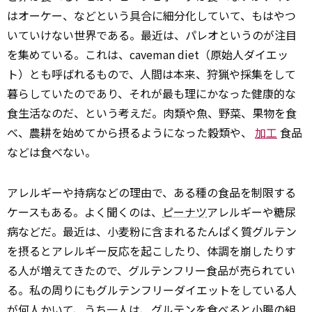
はオーケー、などという具合に細分化していて、もはやつ
いていけない世界である。最近は、パレオというのが注目
を集めている。これは、caveman diet（原始人ダイエッ
ト）とも呼ばれるもので、人間は本来、狩猟や採集をして
暮らしていたのであり、それが最も理にかなった健康的な
食生活なのだ、という考えだ。肉類や魚、野菜、果物を食
べ、農耕を始めてから摂るようになった穀類や、
加工
食品
などは食べない。
アレルギーや持病などの理由で、ある種の食品を制限する
ケースもある。よく聞くのは、
ピーナツ
アレルギーや糖尿
病などだ。最近は、小麦粉に含まれるたんぱく質グルテン
を摂るとアレルギー反応を起こしたり、体調を崩したりす
る人が増えてきたので、グルテンフリー食品が売られてい
る。私の周りにもグルテンフリーダイエットをしている人
が何人かいて、うち一人は、グルテンを食べると小腸の組