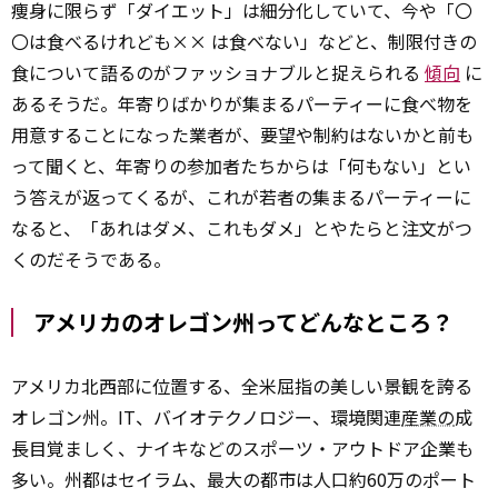
痩身に限らず「ダイエット」は細分化していて、今や「〇
〇は食べるけれども×× は食べない」などと、制限付きの
食について語るのがファッショナブルと捉えられる
傾向
に
あるそうだ。年寄りばかりが集まるパーティーに食べ物を
用意することになった業者が、要望や制約はないかと前も
って聞くと、年寄りの参加者たちからは「何もない」とい
う答えが返ってくるが、これが若者の集まるパーティーに
なると、「あれはダメ、これもダメ」とやたらと注文がつ
くのだそうである。
アメリカのオレゴン州ってどんなところ？
アメリカ北西部に位置する、全米屈指の美しい景観を誇る
オレゴン州。IT、バイオテクノロジー、環境関連
産業の
成
長目覚ましく、ナイキなどのスポーツ・アウトドア企業も
多い。州都はセイラム、最大の都市は人口約60万のポート