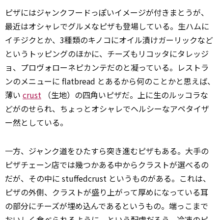
ピザにはジャンクフードっぽいイメージが付きまとうが、
最近はオシャレでグルメなピザも登場している。生ハムに
イチジクとか、3種類のキノコにオイル漬けガーリックなど
というトッピングのほかに、チーズもリコッタにタレッジ
ョ、プロヴォローネピカンテだのと凝っている。レストラ
ンのメニューに flatbread とあるから何のことかと思えば、
薄い
crust
（生地）の四角いピザだ。上に生のルッコラな
どがのせられ、ちょっとオシャレでヘルシーなアペタイザ
ー然としている。
一方、ジャンク道をひたすら突き進むピザもある。大手の
ピザチェーン店では幾つかある中からクラストが選べるの
だが、その中に stuffedcrust というものがある。これは、
ピザの外側、クラストが盛り上がって厚めになっている耳
の部分にチーズが埋め込んであるというもの。端っこまで
おいしく食べられるように、という配慮だろう。冷凍のピ