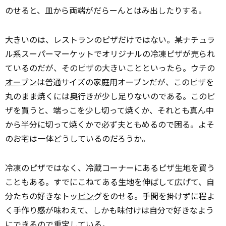
のせると、皿から両端がだらーんとはみ出したりする。
大きいのは、レストランのピザだけではない。某ナチュラ
ル系スーパーマーケットでオリジナルの冷凍ピザが売られ
ているのだが、そのピザの大きいことといったら。ウチの
オーブン
は普通サイズの家庭用オーブンだが、このピザを
丸のまま焼くには奥行きが少し足りないのである。このピ
ザを買うと、端っこを少し切って焼くか、それとも真ん中
から半分に切って焼くかで必ず夫ともめるので困る。よそ
のお宅は一体どうしているのだろうか。
冷凍のピザではなく、冷蔵コーナーにあるピザ生地を買う
こともある。すでにこねてある生地を伸ばして広げて、自
分たちの好きなトッ
ピン
グをのせる。手間を掛けずに程よ
く手作り感が味わえて、しかも味付けは自分で好きなよう
にできるので重宝している。