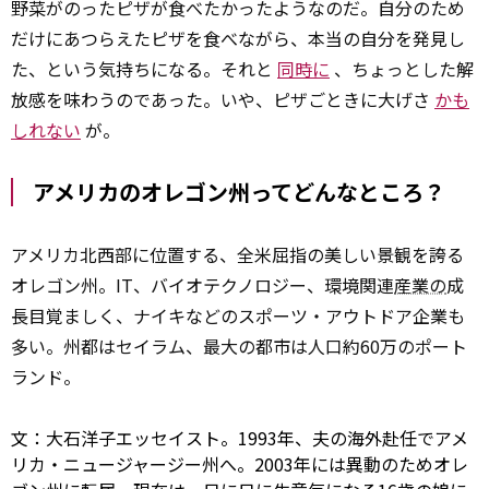
野菜がのったピザが食べたかったようなのだ。自分のため
だけにあつらえたピザを食べながら、本当の自分を発見し
た、という気持ちになる。それと
同時に
、ちょっとした解
放感を味わうのであった。いや、ピザごときに大げさ
かも
しれない
が。
アメリカのオレゴン州ってどんなところ？
アメリカ北西部に位置する、全米屈指の美しい景観を誇る
オレゴン州。IT、バイオテクノロジー、環境関連
産業の
成
長目覚ましく、ナイキなどのスポーツ・アウトドア企業も
多い。州都はセイラム、最大の都市は人口約60万のポート
ランド。
文：大石洋子エッセイスト。1993年、夫の海外赴任でアメ
リカ・ニュージャージー州へ。2003年には異動のためオレ