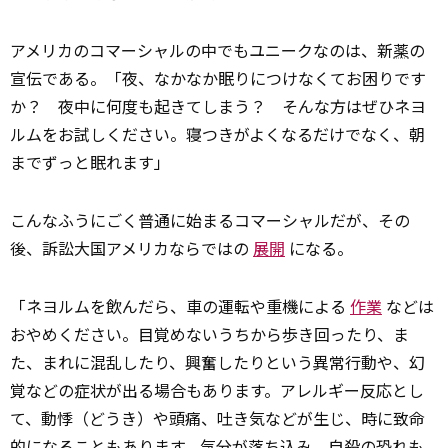
アメリカのコマーシャルの中でもユニークなのは、新
薬
の
宣伝である。「夜、なかなか眠りにつけなくてお困りです
か？ 夜中に何度も起きてしまう？ そんな方はぜひネヨ
ルムをお試しください。寝つきがよくなるだけでなく、朝
までずっと眠れます」
こんなふうにごく普通に始まるコマーシャルだが、その
後、訴訟大国アメリカならではの
展開
になる。
「ネヨルムを飲んだら、車の運転や重機による
作業
などは
おやめください。目覚めないうちから歩き回ったり、ま
た、まれに混乱したり、興奮したりという異常行動や、幻
覚などの症状が出る場合もあります。アレルギー反応とし
て、動悸（どうき）や頭痛、吐き気などが生じ、時に致命
的になることもあります。気分が落ち込み、自殺の恐れも