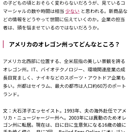
の子どもの頃とおそらく変わらないだろうが、見ているコ
マーシャルの数や時間は相当
少ない
と思われる。新商品な
どの情報をどうやって世間に伝えていくのか。企業の担当
者は、頭を悩ませているのではないだろうか。
アメリカのオレゴン州ってどんなところ？
アメリカ北西部に位置する、全米屈指の美しい景観を誇る
オレゴン州。IT、バイオテクノロジー、環境関連
産業の
成
長目覚ましく、ナイキなどのスポーツ・アウトドア企業も
多い。州都はセイラム、最大の都市は人口約60万のポート
ランド。
文：大石洋子エッセイスト。1993年、夫の海外赴任でアメ
リカ・ニュージャージー州へ。2003年には異動のためオレ
ゴン州に転居。現在は、日に日に生意気になる16歳の娘に
手を焼く傍ら、月に2回、
Boiled Eggs Online
にオレゴン