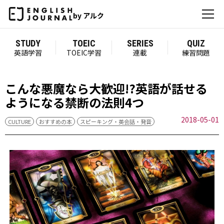
by アルク
STUDY
TOEIC
SERIES
QUIZ
英語学習
TOEIC学習
連載
練習問題
こんな悪魔なら大歓迎!?英語が話せる
ようになる禁断の法則4つ
2018-05-01
CULTURE
おすすめの本
スピーキング・英会話・発音