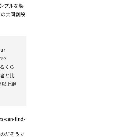
ンプルな製
mの共同創設
our
ree
を貼るくら
用者と比
間以上継
s-can-find-
るのだそうで