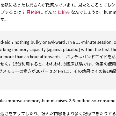
を額に貼ったお兄さんが微笑んでいます。見たところとてもシ
ップするとは？
具体的に
どんな
仕組み
なんでしょうか。hum
す。
d-aid ? nothing bulky or
awkward
. In a 15-minute session, 
orking memory
capacity
[against
placebo]
within
the first th
or
more than
an hour afterwards, ...パッチはバンドエイド
せん。15分利用すると、われわれの臨床試験では、偽薬の使
グメモリーの働きが20パーセント向上、その効果はその後1時
able-improve-memory-humm-raises-2-6-million-so-consumer
の速さをアップしたり、読んだ内容をより多く記憶できたりす