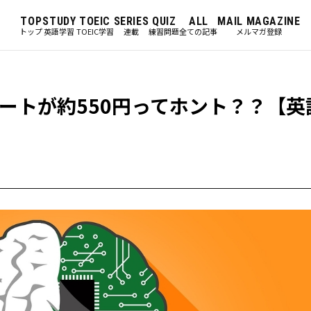
TOP
STUDY
TOEIC
SERIES
QUIZ
ALL
MAIL MAGAZINE
トップ
英語学習
TOEIC学習
連載
練習問題
全ての記事
メルマガ登録
ートが約550円ってホント？？【英