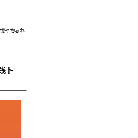
記憶や物忘れ
践ト