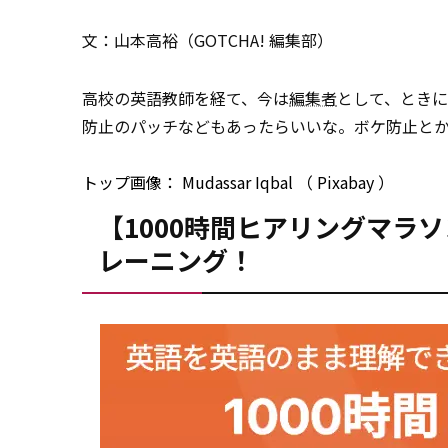
文：山本高裕（GOTCHA! 編集部）
高校の英語教師を経て、今は
編集者
として、とき
防止のパッチなどもあったらいいな。ボケ防止と
トップ画像：
Mudassar Iqbal
（
Pixabay
）
【1000時間ヒアリングマラ
レーニング！