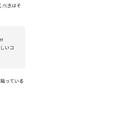
くべき
はそ
er
いしいコ
に貼っている