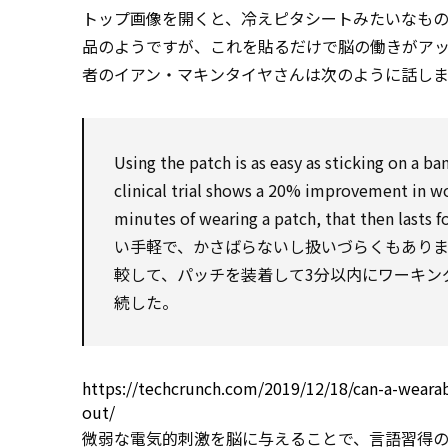
トップ画像を開くと、冷えピタシートみたいなもの
品のようですが、これを貼るだけで脳の働きがア
者のイアン・マキンタイヤさんは次のように話しま
Using the patch is
as
easy
as
sticking
on
a ban
clinical
trial shows a 20%
improvement
in w
minutes of wearing a patch, that
then
lasts
f
い手軽で、かさばらないし扱いづらくもありま
較して、パッチを装着して3分以内にワーキン
続した。
https://techcrunch.com/2019/12/18/can-a-wear
out/
微弱な電気的刺激を脳に与えることで、言語習得