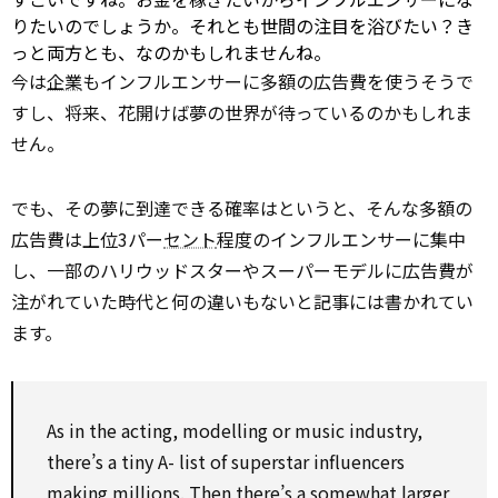
りたいのでしょうか。それとも世間の注目を浴びたい？き
っと両方とも、なのかもしれませんね。
今は
企業
もインフルエンサーに多額の広告費を使うそうで
すし、将来、花開けば夢の世界が待っているのかもしれま
せん。
でも、その夢に到達できる確率はというと、そんな多額の
広告費は上位3パー
セント
程度のインフルエンサーに集中
し、一部のハリウッドスターやスーパーモデルに広告費が
注がれていた時代と何の違いもないと記事には書かれてい
ます。
As in
the acting, modelling or music industry,
there’s a tiny A-
list
of superstar influencers
making millions.
Then
there’s a
somewhat
larger