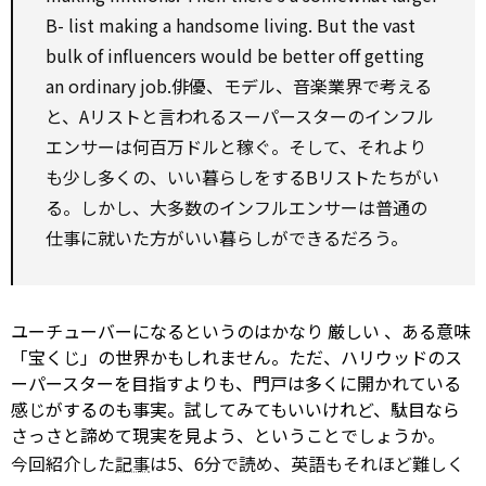
B-
list
making a handsome living. But the vast
bulk
of influencers
would be
better off
getting
an ordinary job.俳優、モデル、音楽業界で考える
と、Aリストと言われるスーパースターのインフル
エンサーは何百万ドルと稼ぐ。そして、それより
も少し多くの、いい暮らしをするBリストたちがい
る。しかし、大多数のインフルエンサーは普通の
仕事に就いた方がいい暮らしができるだろう。
ユーチューバーになるというのはかなり
厳しい
、ある意味
「宝くじ」の世界かもしれません。ただ、ハリウッドのス
ーパースターを目指すよりも、門戸は多くに開かれている
感じがするのも事実。試してみてもいいけれど、駄目なら
さっさと諦めて現実を見よう、ということでしょうか。
今回紹介した
記事
は5、6分で読め、英語もそれほど難しく