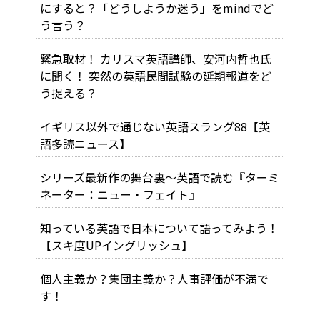
にすると？「どうしようか迷う」をmindでど
う言う？
緊急取材！ カリスマ英語講師、安河内哲也氏
に聞く！ 突然の英語民間試験の延期報道をど
う捉える？
イギリス以外で通じない英語スラング88【英
語多読ニュース】
シリーズ最新作の舞台裏～英語で読む『ターミ
ネーター：ニュー・フェイト』
知っている英語で日本について語ってみよう！
【スキ度UPイングリッシュ】
個人主義か？集団主義か？人事評価が不満で
す！