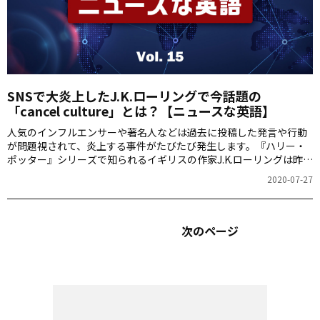
SNSで大炎上したJ.K.ローリングで今話題の
「cancel culture」とは？【ニュースな英語】
人気のインフルエンサーや著名人などは過去に投稿した発言や行動
が問題視されて、炎上する事件がたびたび発生します。『ハリー・
ポッター』シリーズで知られるイギリスの作家J.K.ローリングは昨
年、「反トランスジェンダー的」な発言をしたとSNSなどで話題に
2020-07-27
なりました。今回は関連の表現、cancel cultureを取り上げます。
今回のニュースな英語 cancel culture 今回取り上げるニュースな英
語は、「cancel culture」です。「キャンセル」も「カルチャー」も
どちらも日本語にもなっているなじみ深い単語ですが、でも「キャ
次のページ
ンセル・カルチャー」っていったいなんなのでしょうか？ キャンセ
ル…