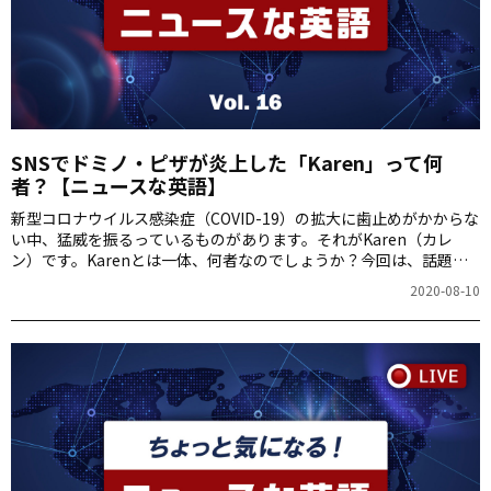
SNSでドミノ・ピザが炎上した「Karen」って何
者？【ニュースな英語】
新型コロナウイルス感染症（COVID-19）の拡大に歯止めがかからな
い中、猛威を振るっているものがあります。それがKaren（カレ
ン）です。Karenとは一体、何者なのでしょうか？今回は、話題の
Karenさんについて詳しくご紹介します。 今回のニュースな英語
2020-08-10
Karen 7月下旬、ニュージーランドのドミノ・ピザが、「すてきな
Karenにピザを無料でプレゼント」というキャンペーンを展開した
ところ、炎上したためにドミノ・ピザは謝罪に追い込まれ、キャン
ペーンは中止となりました。 ここのところ、「Karen」という女性
の名前がメディアをにぎわせています。でもこのKarenさん、一体
誰なのでしょう？ドミ…