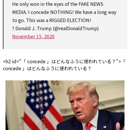
He only won in the eyes of the
FAKE
NEWS
MEDIA. I
concede
NOTHING! We have a long way
to
go. This was a RIGGED ELECTION!
? Donald J. Trump (@realDonaldTrump)
November 15, 2020
<h2 id="「
concede
」はどんなふうに使われている？">「
concede
」はどんなふうに使われている？