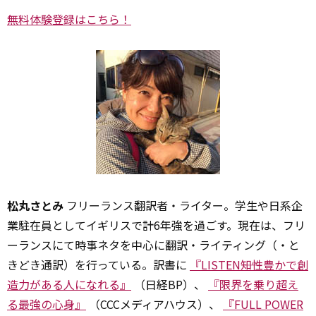
無料体験登録はこちら！
松丸さとみ
フリーランス翻訳者・ライター。学生や日系企
業駐在員としてイギリスで計6年強を過ごす。現在は、フリ
ーランスにて時事ネタを中心に翻訳・ライティング（・と
きどき通訳）を行っている。訳書に
『LISTEN――知性豊かで創
造力がある人になれる』
（日経BP）、
『限界を乗り超え
る最強の心身』
（CCCメディアハウス）、
『FULL POWER