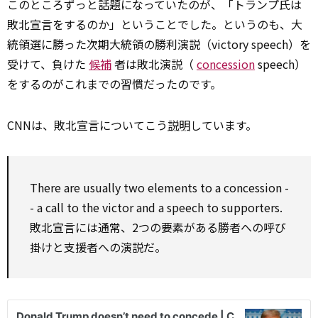
このところずっと話題になっていたのが、「トランプ氏は
敗北宣言をするのか」ということでした。というのも、大
統領選に勝った次期大統領の勝利演説（victory speech）を
受けて、負けた
候補
者は敗北演説（
concession
speech）
をするのがこれまでの習慣だったのです。
CNNは、敗北宣言についてこう
説明
しています。
There are usually two elements
to
a
concession
-
- a
call
to
the
victor
and a speech
to
supporters.
敗北宣言には通常、2つの要素がある――勝者への呼び
掛けと支援者への演説だ。