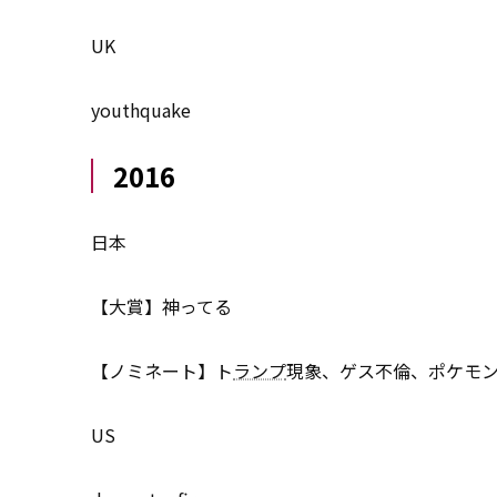
UK
youthquake
2016
日本
【大賞】神ってる
【ノミネート】ト
ランプ
現象、ゲス不倫、ポケモンG
US