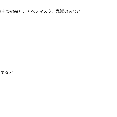
うぶつの森）、アベノ
マスク
、鬼滅の刃など
営業など