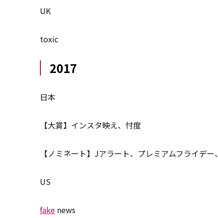
UK
toxic
2017
日本
【大賞】インスタ映え、忖度
【ノミネート】Jアラート、プレミアムフライデー
US
fake
news