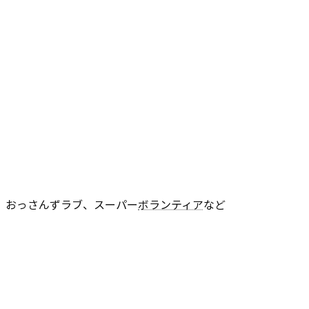
、おっさんずラブ、スーパー
ボランティア
など