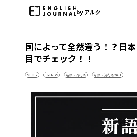
by アルク
国によって全然違う！？日本
目でチェック！！
STUDY
TRENDS
新語・流行語
新語・流行語2021