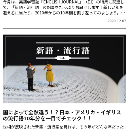
今月は、英語学習誌『ENGLISH JOURNAL』（EJ）の特集に関連し
て、「新語・流行語」の記事をたっぷりお届けします！新しい年を
迎えるに当たり、2010年からの10年間を振り返ってみましょう。各
年にアメリカ、イギリス、日本で広まった言葉や2020年を語るのに
2020-12-07
欠かせない英語表現などを紹介。
国によって全然違う！？日本・アメリカ・イギリス
の流行語10年分を一目でチェック！！
世相が反映された新語・流行語を見れば、その年がどんな年だった