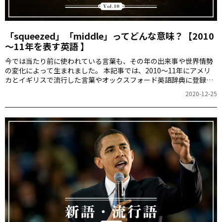
「squeezed」「middle」ってどんな意味？【2010
～11年を表す英語 】
今では当たり前に使われている言葉も、その年の出来事や世界情勢
の変化によって生まれました。 本記事では、2010～11年にアメリ
カとイギリスで流行した言葉やオックスフォード英語辞典に登録さ
れた言葉をご紹介します。 新語と流行語ができた背景を探り、 世界
2020-12-25
がどのように変わってきたのかを振り返ってみましょう。