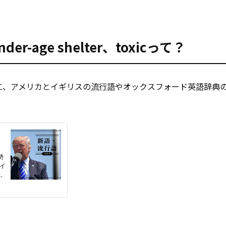
r-age shelter、toxicって？
に、アメリカとイギリスの
流行
語やオックスフォード英語辞典