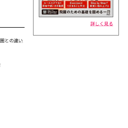
詳しく見る
語圏との
違い
！