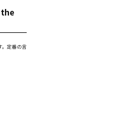
the
す。定番の言