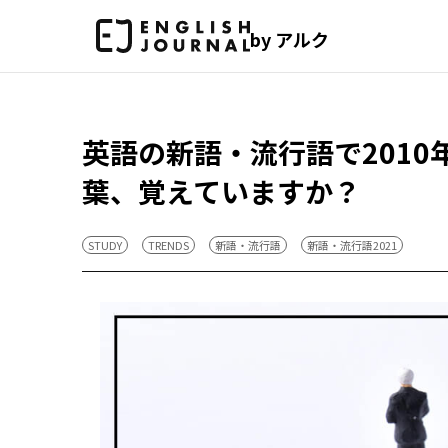
by アルク
英語の新語・流行語で2010
葉、覚えていますか？
STUDY
TRENDS
新語・流行語
新語・流行語2021