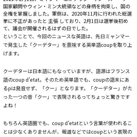
国家顧問やウィン・ミン大統領などの身柄を拘束し、国の
全権を掌握しました。軍側は、2020年11月に行われた総選
挙に不正があったと
主張
しており、2月1日は選挙後初め
て、議会が開催されるはずの日でした。
ということで、今回のニュースな英語は、先日ミャンマー
で発生した「クーデター」を
意味
する英単語coupを取り上
げます。
クーデターは日本語にもなっていますが、語源はフランス
語のcoup d'etat。そのため英単語でも、coupの語末にあ
るpは
発音
せず、「クー」となります。「クーデター」がた
った一つの音「クー」で表現されるってちょっと驚きです
よね！
もちろん英語圏でも、coup d'etatという言葉が使われるこ
とは少なくありませんが、報道などではcoupという表現の