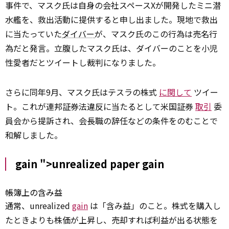
事件で、マスク氏は自身の会社スペースXが開発したミニ潜
水艦を、救出活動に提供すると申し出ました。現地で救出
に当たっていた
ダイバー
が、マスク氏のこの行為は売名行
為だと発言。立腹したマスク氏は、ダイバーのことを小児
性愛者だとツイートし裁判になりました。
さらに同年9月、マスク氏はテスラの株式
に関して
ツイー
ト。これが連邦証券法違反に当たるとして米国証券
取引
委
員会から提訴され、会長職の辞任などの条件をのむことで
和解しました。
gain ">unrealized paper
gain
帳簿上の含み益
通常、unrealized
gain
は「含み益」のこと。株式を購入し
たときよりも株価が上昇し、売却すれば利益が出る状態を