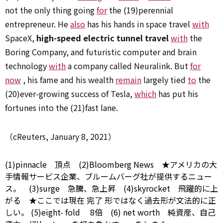
not the only thing going
for
the (19)perennial
entrepreneur. He
also
has his hands in space travel
with
SpaceX,
high-speed electric tunnel travel
with
the
Boring Company, and futuristic computer and brain
technology
with
a company called Neuralink. But
for
now
, his fame and his wealth
remain
largely tied
to
the
(20)ever-growing success of Tesla,
which
has put his
fortunes into the (21)fast lane.
（cReuters, January 8, 2021）
(1)pinnacle 頂点 (2)Bloomberg News ★アメリカの大
手情報サービス企業、ブルームバーグ社が提供するニュー
ス。 (3)surge 急騰、急上昇 (4)skyrocket 飛躍的に上
がる ★ここでは現在
完了
形ではなく過去形が文法的に正
しい。 (5)eight-
fold
8倍 (6)
net
worth 純資産、自己