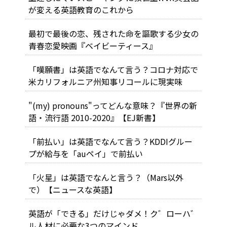
が変える英語教育のこれから
最初で最後の恋、残された命を謳歌する少女の
青春恋愛映画『ベイビーティース』
「嘆願書」は英語でなんて言う？コロナ対応で
米カリフォルニア州知事リコールに現実味
"(my) pronouns"ってどんな意味？『世界の新
語・流行語 2010-2020』【EJ新書】
「前払い」は英語でなんて言う？KDDIグルー
プが給与を「auペイ」で前払い
「火星」は英語でなんと言う？（Mars以外
で）【ニュースな英語】
英語が「できる」だけじゃダメ！ク゛ローハ゛
ル人材に必要な3つのマインド