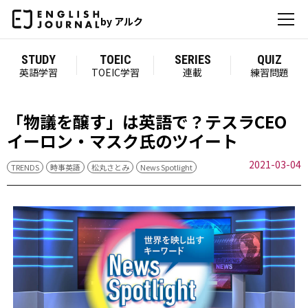
by アルク
STUDY
TOEIC
SERIES
QUIZ
英語学習
TOEIC学習
連載
練習問題
「物議を醸す」は英語で？テスラCEO
イーロン・マスク氏のツイート
2021-03-04
TRENDS
時事英語
松丸さとみ
News Spotlight