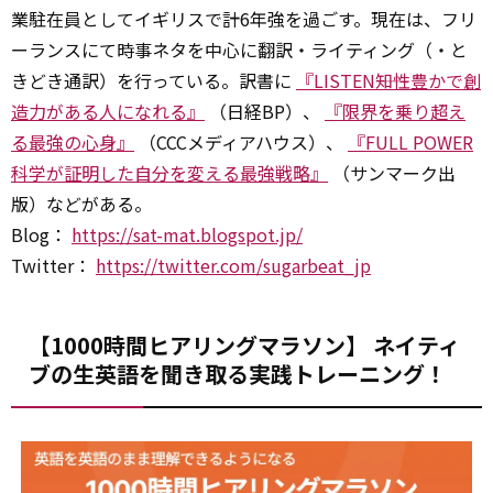
業駐在員としてイギリスで計6年強を過ごす。現在は、フリ
ーランスにて時事ネタを中心に翻訳・ライティング（・と
きどき通訳）を行っている。訳書に
『LISTEN――知性豊かで創
造力がある人になれる』
（日経BP）、
『限界を乗り超え
る最強の心身』
（CCCメディアハウス）、
『FULL POWER
科学が証明した自分を変える最強戦略』
（サンマーク出
版）などがある。
Blog：
https://sat-mat.blogspot.jp/
Twitter：
https://twitter.com/sugarbeat_jp
【1000時間ヒアリングマラソン】 ネイティ
ブの生英語を聞き取る実践トレーニング！