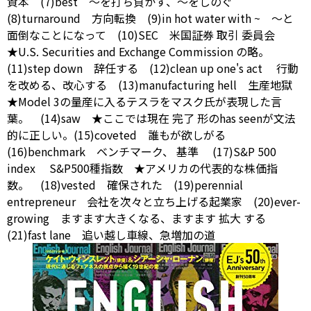
資本 (7)best ～を打ち負かす、～をしのぐ
(8)turnaround 方向転換 (9)in hot water
with
~ ～と
面倒なことになって (10)SEC 米国証券
取引
委員会
★U.S. Securities and
Exchange
Commission
の略。
(11)step down 辞任する (12)clean up one's
act
行動
を改める、改心する (13)manufacturing hell 生産地獄
★Model 3の量産に入るテスラをマスク氏が表現した言
葉。 (14)saw ★ここでは現在
完了
形のhas seenが文法
的に正しい。(15)coveted 誰もが欲しがる
(16)benchmark ベンチマーク、
基準
(17)S&P 500
index
S&P500種指数 ★アメリカの代表的な株価指
数。 (18)vested 確保された (19)perennial
entrepreneur 会社を次々と立ち上げる起業家 (20)ever-
growing ますます大きくなる、ますます
拡大
する
(21)fast lane 追い越し車線、急増加の道