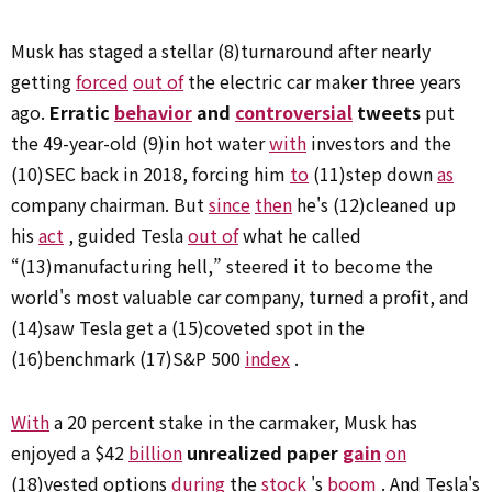
Musk has staged a stellar (8)turnaround after nearly
getting
forced
out of
the electric car maker three years
ago.
Erratic
behavior
and
controversial
tweets
put
the 49-year-old (9)in hot water
with
investors and the
(10)SEC back in 2018, forcing him
to
(11)step down
as
company chairman. But
since
then
he's (12)cleaned up
his
act
, guided Tesla
out of
what he called
“(13)manufacturing hell,” steered it to become the
world's most valuable car company, turned a profit, and
(14)saw Tesla get a (15)coveted spot in the
(16)benchmark (17)S&P 500
index
.
With
a 20 percent stake in the carmaker, Musk has
enjoyed a $42
billion
unrealized paper
gain
on
(18)vested options
during
the
stock
's
boom
. And Tesla's