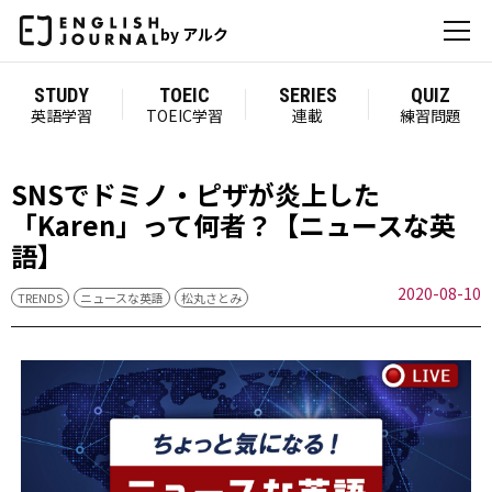
by アルク
STUDY
TOEIC
SERIES
QUIZ
英語学習
TOEIC学習
連載
練習問題
SNSでドミノ・ピザが炎上した
「Karen」って何者？【ニュースな英
語】
2020-08-10
TRENDS
ニュースな英語
松丸さとみ